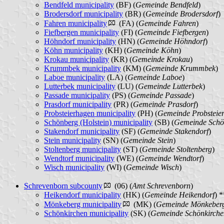
Bendfeld municipality
(BF) (
Gemeinde Bendfeld
)
Brodersdorf municipality
(BR) (
Gemeinde Brodersdorf
)
Fahren municipality
(FA) (
Gemeinde Fahren
)
Fiefbergen municipality
(FI) (
Gemeinde Fiefbergen
)
Höhndorf municipality
(HN) (
Gemeinde Höhndorf
)
Köhn municipality
(KH) (
Gemeinde Köhn
)
Krokau municipality
(KR) (
Gemeinde Krokau
)
Krummbek municipality
(KM) (
Gemeinde Krummbek
)
Laboe municipality
(LA) (
Gemeinde Laboe
)
Lutterbek municipality
(LU) (
Gemeinde Lutterbek
)
Passade municipality
(PS) (
Gemeinde Passade
)
Prasdorf municipality
(PR) (
Gemeinde Prasdorf
)
Probsteierhagen municipality
(PH) (
Gemeinde Probsteie
Schönberg (Holstein) municipality
(SB) (
Gemeinde Schön
Stakendorf municipality
(SF) (
Gemeinde Stakendorf
)
Stein municipality
(SN) (
Gemeinde Stein
)
Stoltenberg municipality
(ST) (
Gemeinde Stoltenberg
)
Wendtorf municipality
(WE) (
Gemeinde Wendtorf
)
Wisch municipality
(WI) (
Gemeinde Wisch
)
Schrevenborn subcounty
(06) (
Amt Schrevenborn
)
Heikendorf municipality
(HK) (
Gemeinde Heikendorf
) *
Mönkeberg municipality
(MK) (
Gemeinde Mönkeber
Schönkirchen municipality
(SK) (
Gemeinde Schönkirche