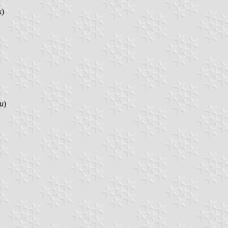
k
)
u
)