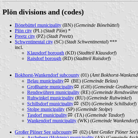
Plön divisions and (codes)
Bönebüttel municipality
(BN) (
Gemeinde Bönebüttel
)
Plön city
(PL) (
Stadt Plön
) *
Preetz city
(PZ) (
Stadt Preetz
)
Schwentinental city
(SC) (
Stadt Schwentinental
) ***
incl.
Klausdorf borough
(KD) (
Stadtteil Klausdorf
)
Raisdorf borough
(RD) (
Stadtteil Raisdorf
)
Bokhorst-Wankendorf subcounty
(01) (
Amt Bokhorst-Wankend
Belau municipality
(BE) (
Gemeinde Belau
)
Großharrie municipality
(GH) (
Gemeinde Großharrie
Rendswühren municipality
(RE) (
Gemeinde Rendswühr
Ruhwinkel municipality
(RU) (
Gemeinde Ruhwinkel
)
Schillsdorf municipality
(SD) (
Gemeinde Schillsdorf
)
Stolpe municipality
(SP) (
Gemeinde Stolpe
)
Tasdorf municipality
(TA) (
Gemeinde Tasdorf
)
Wankendorf municipality
(WK) (
Gemeinde Wankendorf
Großer Plöner See subcounty
(02) (
Amt Großer Plöner See
)
Ascheberg (Holstein) municipality
(AS) (
Gemeinde Asche