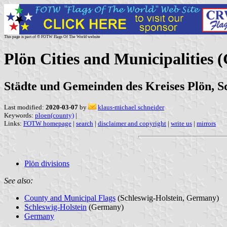
This page is part of © FOTW Flags Of The World website
Plön Cities and Municipalities
Städte und Gemeinden des Kreises Plön, S
Last modified:
2020-03-07
by
klaus-michael schneider
Keywords:
ploen(county)
|
Links:
FOTW homepage
|
search
|
disclaimer and copyright
|
write us
|
mirrors
Plön divisions
See also:
County and Municipal Flags
(Schleswig-Holstein, Germany)
Schleswig-Holstein
(Germany)
Germany