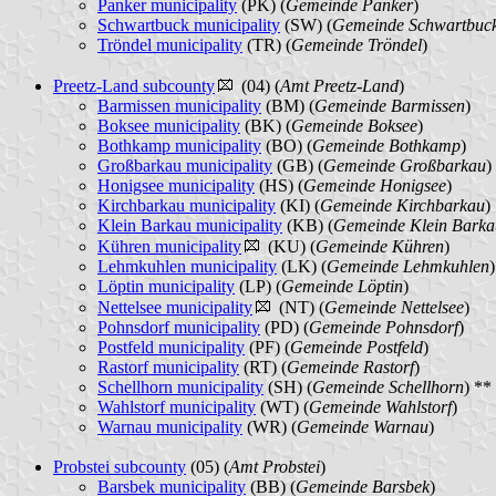
Panker municipality
(PK) (
Gemeinde Panker
)
Schwartbuck municipality
(SW) (
Gemeinde Schwartbuc
Tröndel municipality
(TR) (
Gemeinde Tröndel
)
Preetz-Land subcounty
(04) (
Amt Preetz-Land
)
Barmissen municipality
(BM) (
Gemeinde Barmissen
)
Boksee municipality
(BK) (
Gemeinde Boksee
)
Bothkamp municipality
(BO) (
Gemeinde Bothkamp
)
Großbarkau municipality
(GB) (
Gemeinde Großbarkau
)
Honigsee municipality
(HS) (
Gemeinde Honigsee
)
Kirchbarkau municipality
(KI) (
Gemeinde Kirchbarkau
)
Klein Barkau municipality
(KB) (
Gemeinde Klein Barka
Kühren municipality
(KU) (
Gemeinde Kühren
)
Lehmkuhlen municipality
(LK) (
Gemeinde Lehmkuhlen
)
Löptin municipality
(LP) (
Gemeinde Löptin
)
Nettelsee municipality
(NT) (
Gemeinde Nettelsee
)
Pohnsdorf municipality
(PD) (
Gemeinde Pohnsdorf
)
Postfeld municipality
(PF) (
Gemeinde Postfeld
)
Rastorf municipality
(RT) (
Gemeinde Rastorf
)
Schellhorn municipality
(SH) (
Gemeinde Schellhorn
) **
Wahlstorf municipality
(WT) (
Gemeinde Wahlstorf
)
Warnau municipality
(WR) (
Gemeinde Warnau
)
Probstei subcounty
(05) (
Amt Probstei
)
Barsbek municipality
(BB) (
Gemeinde Barsbek
)