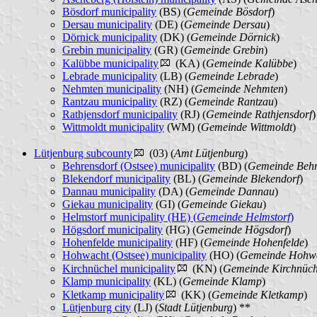
Bösdorf municipality
(BS) (
Gemeinde Bösdorf
)
Dersau municipality
(DE) (
Gemeinde Dersau
)
Dörnick municipality
(DK) (
Gemeinde Dörnick
)
Grebin municipality
(GR) (
Gemeinde Grebin
)
Kalübbe municipality
(KA) (
Gemeinde Kalübbe
)
Lebrade municipality
(LB) (
Gemeinde Lebrade
)
Nehmten municipality
(NH) (
Gemeinde Nehmten
)
Rantzau municipality
(RZ) (
Gemeinde Rantzau
)
Rathjensdorf municipality
(RJ) (
Gemeinde Rathjensdorf
)
Wittmoldt municipality
(WM) (
Gemeinde Wittmoldt
)
Lütjenburg subcounty
(03) (
Amt Lütjenburg
)
Behrensdorf (Ostsee) municipality
(BD) (
Gemeinde Behre
Blekendorf municipality
(BL) (
Gemeinde Blekendorf
)
Dannau municipality
(DA) (
Gemeinde Dannau
)
Giekau municipality
(GI) (
Gemeinde Giekau
)
Helmstorf municipality (HE) (
Gemeinde Helmstorf
)
Högsdorf municipality
(HG) (
Gemeinde Högsdorf
)
Hohenfelde municipality
(HF) (
Gemeinde Hohenfelde
)
Hohwacht (Ostsee) municipality
(HO) (
Gemeinde Hohwa
Kirchnüchel municipality
(KN) (
Gemeinde Kirchnüch
Klamp municipality
(KL) (
Gemeinde Klamp
)
Kletkamp municipality
(KK) (
Gemeinde Kletkamp
)
Lütjenburg city
(LJ) (
Stadt Lütjenburg
) **