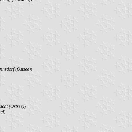
nsdorf (Ostsee)
)
cht (Ostsee)
)
el
)