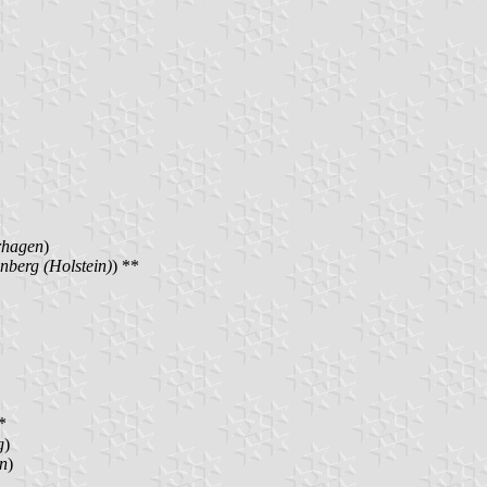
rhagen
)
berg (Holstein)
) **
*
g
)
n
)