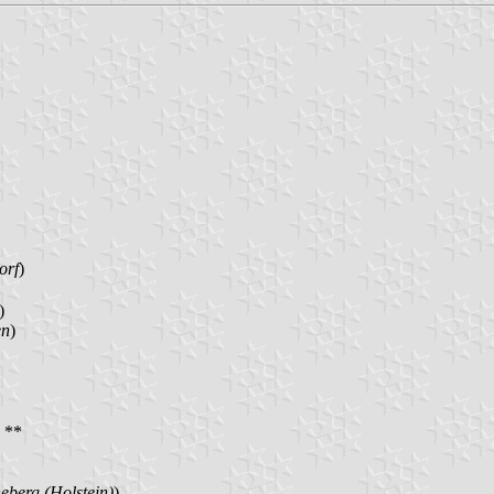
orf
)
)
en
)
) **
berg (Holstein)
)