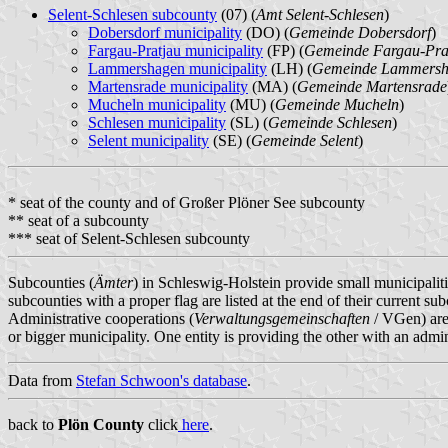
Selent-Schlesen subcounty
(07) (
Amt Selent-Schlesen
)
Dobersdorf municipality
(DO) (
Gemeinde Dobersdorf
)
Fargau-Pratjau municipality
(FP) (
Gemeinde Fargau-Pra
Lammershagen municipality
(LH) (
Gemeinde Lammersh
Martensrade municipality
(MA) (
Gemeinde Martensrade
Mucheln municipality
(MU) (
Gemeinde Mucheln
)
Schlesen municipality
(SL) (
Gemeinde Schlesen
)
Selent municipality
(SE) (
Gemeinde Selent
)
* seat of the county and of Großer Plöner See subcounty
** seat of a subcounty
*** seat of Selent-Schlesen subcounty
Subcounties (
Ämter
) in Schleswig-Holstein provide small municipalit
subcounties with a proper flag are listed at the end of their current su
Administrative cooperations (
Verwaltungsgemeinschaften
/ VGen) are 
or bigger municipality. One entity is providing the other with an admini
Data from
Stefan Schwoon's database
.
back to
Plön County
click
here
.