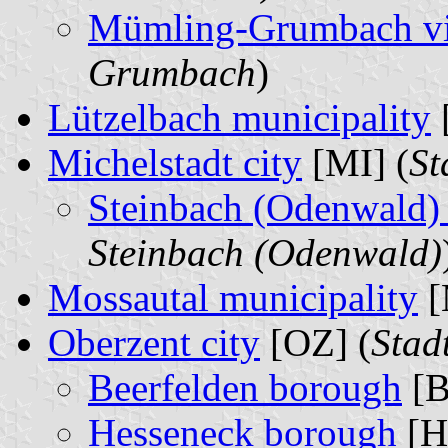
Mümling-Grumbach vi
Grumbach
)
Lützelbach municipality
Michelstadt city
[MI] (
St
Steinbach (Odenwald)
Steinbach (Odenwald)
Mossautal municipality
[
Oberzent city
[OZ] (
Stad
Beerfelden borough
[B
Hesseneck borough
[H