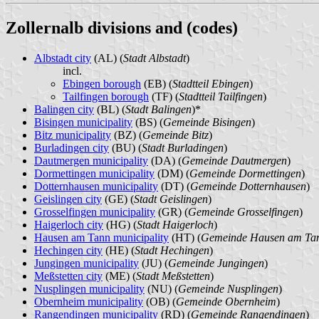
Zollernalb divisions and (codes)
Albstadt city
(AL) (
Stadt Albstadt
)
incl.
Ebingen borough
(EB) (
Stadtteil Ebingen
)
Tailfingen borough
(TF) (
Stadtteil Tailfingen
)
Balingen city
(BL) (
Stadt Balingen
)*
Bisingen municipality
(BS) (
Gemeinde Bisingen
)
Bitz municipality
(BZ) (
Gemeinde Bitz
)
Burladingen city
(BU) (
Stadt Burladingen
)
Dautmergen municipality
(DA) (
Gemeinde Dautmergen
)
Dormettingen municipality
(DM) (
Gemeinde Dormettingen
)
Dotternhausen municipality
(DT) (
Gemeinde Dotternhausen
)
Geislingen city
(GE) (
Stadt Geislingen
)
Grosselfingen municipality
(GR) (
Gemeinde Grosselfingen
)
Haigerloch city
(HG) (
Stadt Haigerloch
)
Hausen am Tann municipality
(HT) (
Gemeinde Hausen am Ta
Hechingen city
(HE) (
Stadt Hechingen
)
Jungingen municipality
(JU) (
Gemeinde Jungingen
)
Meßstetten city
(ME) (
Stadt Meßstetten
)
Nusplingen municipality
(NU) (
Gemeinde Nusplingen
)
Obernheim municipality
(OB) (
Gemeinde Obernheim
)
Rangendingen municipality
(RD) (
Gemeinde Rangendingen
)