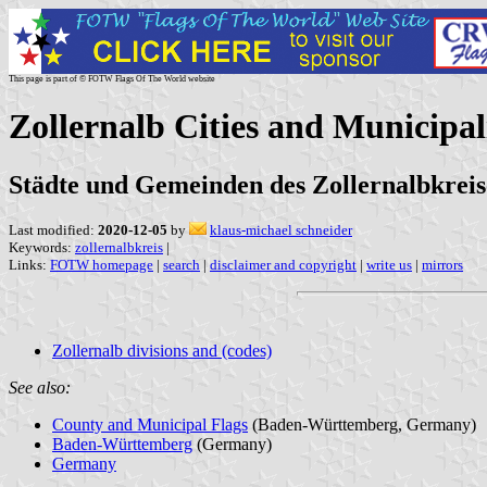
This page is part of © FOTW Flags Of The World website
Zollernalb Cities and Municipa
Städte und Gemeinden des Zollernalbkrei
Last modified:
2020-12-05
by
klaus-michael schneider
Keywords:
zollernalbkreis
|
Links:
FOTW homepage
|
search
|
disclaimer and copyright
|
write us
|
mirrors
Zollernalb divisions and (codes)
See also:
County and Municipal Flags
(Baden-Württemberg, Germany)
Baden-Württemberg
(Germany)
Germany