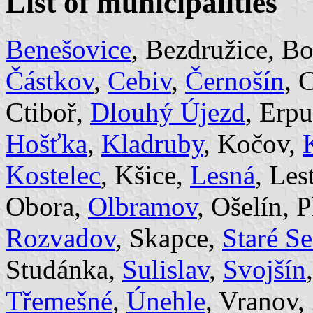
List of municipalities
Benešovice
, Bezdružice, Bo
Částkov
,
Cebiv
,
Černošín
, 
Ctiboř,
Dlouhý Újezd
, Erp
Hošťka
,
Kladruby
, Kočov,
Kostelec
, Kšice,
Lesná
, Les
Obora,
Olbramov
, Ošelín, 
Rozvadov
, Skapce,
Staré Se
Studánka,
Sulislav
,
Svojšín
Třemešné
,
Únehle
, Vranov,