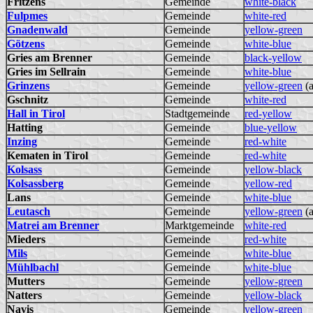
Fritzens
Gemeinde
white-black
Fulpmes
Gemeinde
white-red
Gnadenwald
Gemeinde
yellow-green
Götzens
Gemeinde
white-blue
Gries am Brenner
Gemeinde
black-yellow
Gries im Sellrain
Gemeinde
white-blue
Grinzens
Gemeinde
yellow-green
(a
Gschnitz
Gemeinde
white-red
Hall in Tirol
Stadtgemeinde
red-yellow
Hatting
Gemeinde
blue-yellow
Inzing
Gemeinde
red-white
Kematen in Tirol
Gemeinde
red-white
Kolsass
Gemeinde
yellow-black
Kolsassberg
Gemeinde
yellow-red
Lans
Gemeinde
white-blue
Leutasch
Gemeinde
yellow-green
(a
Matrei am Brenner
Marktgemeinde
white-red
Mieders
Gemeinde
red-white
Mils
Gemeinde
white-blue
Mühlbachl
Gemeinde
white-blue
Mutters
Gemeinde
yellow-green
Natters
Gemeinde
yellow-black
Navis
Gemeinde
yellow-green