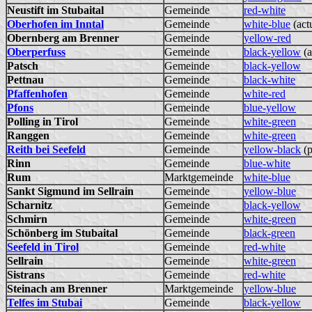
Neustift im Stubaital
Gemeinde
red-white
Oberhofen im Inntal
Gemeinde
white-blue
(act
Obernberg am Brenner
Gemeinde
yellow-red
Oberperfuss
Gemeinde
black-yellow
(a
Patsch
Gemeinde
black-yellow
Pettnau
Gemeinde
black-white
Pfaffenhofen
Gemeinde
white-red
Pfons
Gemeinde
blue-yellow
Polling in Tirol
Gemeinde
white-green
Ranggen
Gemeinde
white-green
Reith bei Seefeld
Gemeinde
yellow-black
(p
Rinn
Gemeinde
blue-white
Rum
Marktgemeinde
white-blue
Sankt Sigmund im Sellrain
Gemeinde
yellow-blue
Scharnitz
Gemeinde
black-yellow
Schmirn
Gemeinde
white-green
Schönberg im Stubaital
Gemeinde
black-green
Seefeld in Tirol
Gemeinde
red-white
Sellrain
Gemeinde
white-green
Sistrans
Gemeinde
red-white
Steinach am Brenner
Marktgemeinde
yellow-blue
Telfes im Stubai
Gemeinde
black-yellow