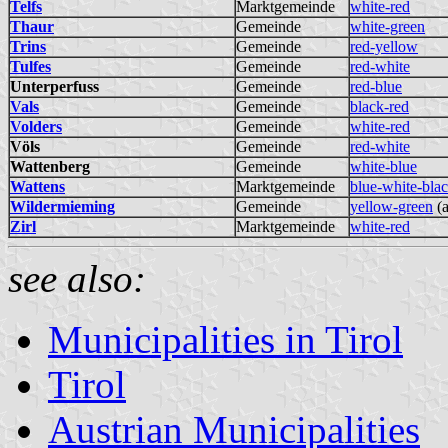
Telfs
Marktgemeinde
white-red
Thaur
Gemeinde
white-green
Trins
Gemeinde
red-yellow
Tulfes
Gemeinde
red-white
Unterperfuss
Gemeinde
red-blue
Vals
Gemeinde
black-red
Volders
Gemeinde
white-red
Völs
Gemeinde
red-white
Wattenberg
Gemeinde
white-blue
Wattens
Marktgemeinde
blue-white-bla
Wildermieming
Gemeinde
yellow-green
(a
Zirl
Marktgemeinde
white-red
see also:
Municipalities in Tirol
Tirol
Austrian Municipalities