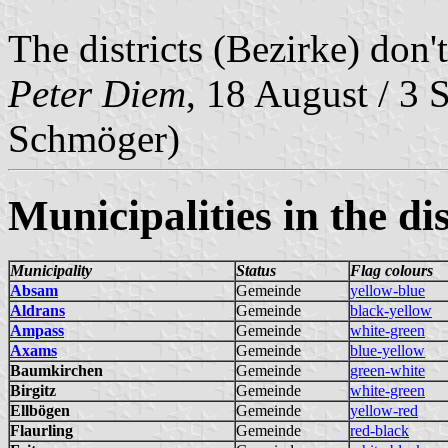
The districts (Bezirke) don'
Peter Diem
, 18 August / 3 
Schmöger)
Municipalities in the dis
Municipality
Status
Flag colours
Absam
Gemeinde
yellow-blue
Aldrans
Gemeinde
black-yellow
Ampass
Gemeinde
white-green
Axams
Gemeinde
blue-yellow
Baumkirchen
Gemeinde
green-white
Birgitz
Gemeinde
white-green
Ellbögen
Gemeinde
yellow-red
Flaurling
Gemeinde
red-black