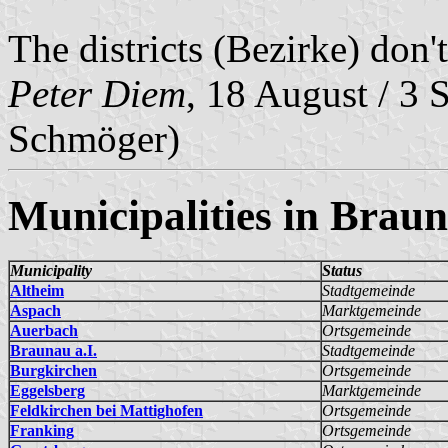
The districts (Bezirke) don'
Peter Diem
, 18 August / 3 
Schmöger)
Municipalities in Braun
Municipality
Status
Altheim
Stadtgemeinde
Aspach
Marktgemeinde
Auerbach
Ortsgemeinde
Braunau a.I.
Stadtgemeinde
Burgkirchen
Ortsgemeinde
Eggelsberg
Marktgemeinde
Feldkirchen bei Mattighofen
Ortsgemeinde
Franking
Ortsgemeinde