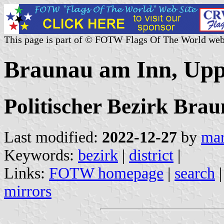
This page is part of © FOTW Flags Of The World web
Braunau am Inn, Upp
Politischer Bezirk Bra
Last modified:
2022-12-27
by
mar
Keywords:
bezirk
|
district
|
Links:
FOTW homepage
|
search
mirrors