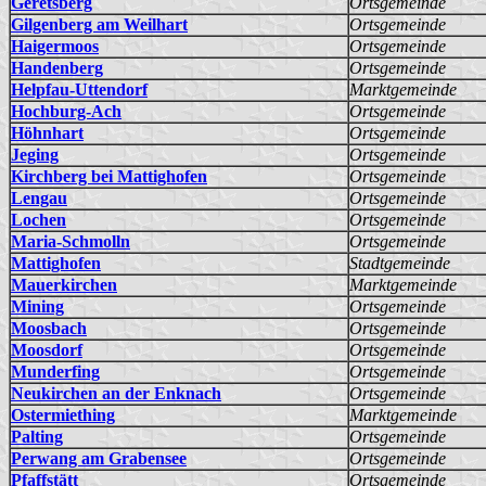
Geretsberg
Ortsgemeinde
Gilgenberg am Weilhart
Ortsgemeinde
Haigermoos
Ortsgemeinde
Handenberg
Ortsgemeinde
Helpfau-Uttendorf
Marktgemeinde
Hochburg-Ach
Ortsgemeinde
Höhnhart
Ortsgemeinde
Jeging
Ortsgemeinde
Kirchberg bei Mattighofen
Ortsgemeinde
Lengau
Ortsgemeinde
Lochen
Ortsgemeinde
Maria-Schmolln
Ortsgemeinde
Mattighofen
Stadtgemeinde
Mauerkirchen
Marktgemeinde
Mining
Ortsgemeinde
Moosbach
Ortsgemeinde
Moosdorf
Ortsgemeinde
Munderfing
Ortsgemeinde
Neukirchen an der Enknach
Ortsgemeinde
Ostermiething
Marktgemeinde
Palting
Ortsgemeinde
Perwang am Grabensee
Ortsgemeinde
Pfaffstätt
Ortsgemeinde