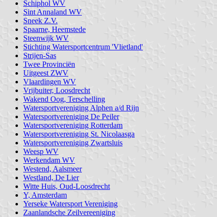
Schiphol WV
Sint Annaland WV
Sneek Z.V.
Spaarne, Heemstede
Steenwijk WV
Stichting Watersportcentrum 'Vlietland'
Strijen-Sas
Twee Provinciën
Uitgeest ZWV
Vlaardingen WV
Vrijbuiter, Loosdrecht
Wakend Oog, Terschelling
Watersportvereniging Alphen a/d Rijn
Watersportvereniging De Peiler
Watersportvereniging Rotterdam
Watersportvereniging St. Nicolaasga
Watersportvereniging Zwartsluis
Weesp WV
Werkendam WV
Westend, Aalsmeer
Westland, De Lier
Witte Huis, Oud-Loosdrecht
Y, Amsterdam
Yerseke Watersport Vereniging
Zaanlandsche Zeilvereeniging