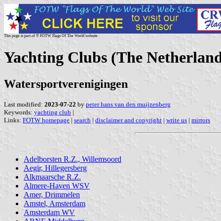
This page is part of © FOTW Flags Of The World website
Yachting Clubs (The Netherland
Watersportverenigingen
Last modified:
2023-07-22
by
peter hans van den muijzenberg
Keywords:
yachting club
|
Links:
FOTW homepage
|
search
|
disclaimer and copyright
|
write us
|
mirrors
Adelborsten R.Z., Willemsoord
Aegir, Hillegersberg
Alkmaarsche R.Z.
Almere-Haven WSV
Amer, Drimmelen
Amstel, Amsterdam
Amsterdam WV