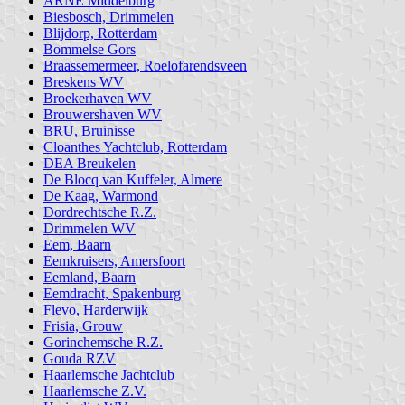
ARNE Middelburg
Biesbosch, Drimmelen
Blijdorp, Rotterdam
Bommelse Gors
Braassemermeer, Roelofarendsveen
Breskens WV
Broekerhaven WV
Brouwershaven WV
BRU, Bruinisse
Cloanthes Yachtclub, Rotterdam
DEA Breukelen
De Blocq van Kuffeler, Almere
De Kaag, Warmond
Dordrechtsche R.Z.
Drimmelen WV
Eem, Baarn
Eemkruisers, Amersfoort
Eemland, Baarn
Eemdracht, Spakenburg
Flevo, Harderwijk
Frisia, Grouw
Gorinchemsche R.Z.
Gouda RZV
Haarlemsche Jachtclub
Haarlemsche Z.V.