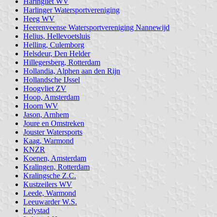
Haringliet WV
Harlinger Watersportvereniging
Heeg WV
Heerenveense Watersportvereniging Nannewijd
Helius, Hellevoetsluis
Helling, Culemborg
Helsdeur, Den Helder
Hillegersberg, Rotterdam
Hollandia, Alphen aan den Rijn
Hollandsche IJssel
Hoogvliet ZV
Hoop, Amsterdam
Hoorn WV
Jason, Arnhem
Joure en Omstreken
Jouster Watersports
Kaag, Warmond
KNZR
Koenen, Amsterdam
Kralingen, Rotterdam
Kralingsche Z.C.
Kustzeilers WV
Leede, Warmond
Leeuwarder W.S.
Lelystad