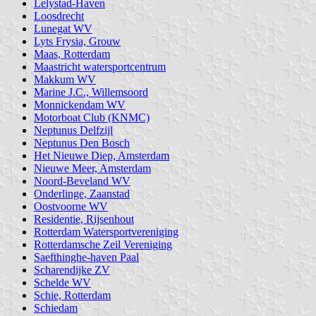
Lelystad-Haven
Loosdrecht
Lunegat WV
Lyts Frysia, Grouw
Maas, Rotterdam
Maastricht watersportcentrum
Makkum WV
Marine J.C., Willemsoord
Monnickendam WV
Motorboat Club (KNMC)
Neptunus Delfzijl
Neptunus Den Bosch
Het Nieuwe Diep, Amsterdam
Nieuwe Meer, Amsterdam
Noord-Beveland WV
Onderlinge, Zaanstad
Oostvoorne WV
Residentie, Rijsenhout
Rotterdam Watersportvereniging
Rotterdamsche Zeil Vereniging
Saefthinghe-haven Paal
Scharendijke ZV
Schelde WV
Schie, Rotterdam
Schiedam