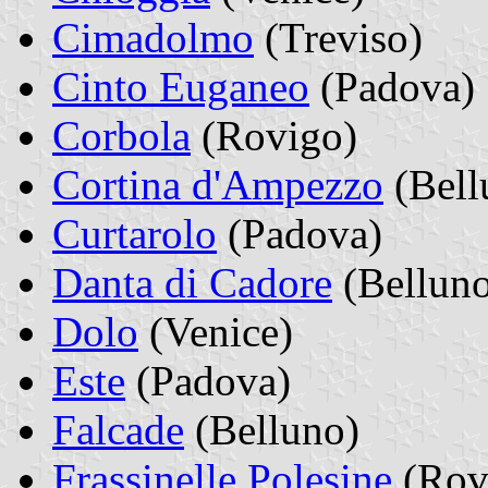
Cimadolmo
(Treviso)
Cinto Euganeo
(Padova)
Corbola
(Rovigo)
Cortina d'Ampezzo
(Bell
Curtarolo
(Padova)
Danta di Cadore
(Bellun
Dolo
(Venice)
Este
(Padova)
Falcade
(Belluno)
Frassinelle Polesine
(Rov