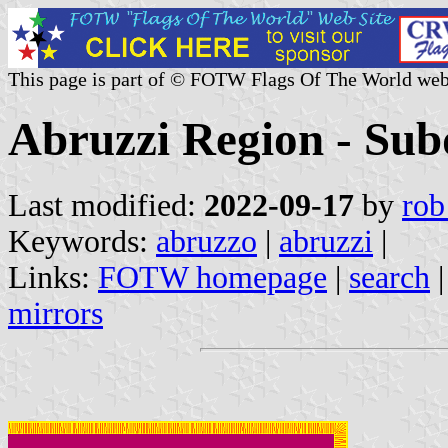
This page is part of © FOTW Flags Of The World web
Abruzzi Region - Subd
Last modified:
2022-09-17
by
rob
Keywords:
abruzzo
|
abruzzi
|
Links:
FOTW homepage
|
search
mirrors