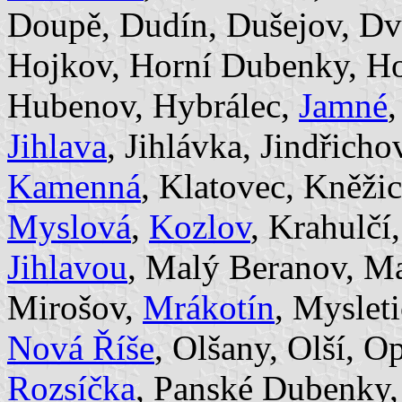
Doupě, Dudín, Dušejov, Dv
Hojkov, Horní Dubenky, Ho
Hubenov, Hybrálec,
Jamné
,
Jihlava
, Jihlávka, Jindřicho
Kamenná
, Klatovec, Kněžic
Myslová
,
Kozlov
, Krahulčí
Jihlavou
, Malý Beranov, Ma
Mirošov,
Mrákotín
, Myslet
Nová Říše
, Olšany, Olší, O
Rozsíčka
, Panské Dubenky