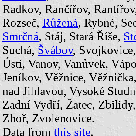
Radkov, Rančířov, Rantířov
Rozseč,
Růžená
, Rybné, Se
Smrčná
, Stáj, Stará Říše,
St
Suchá,
Švábov
, Svojkovice
Ústí, Vanov, Vanůvek, Vápo
Jeníkov, Věžnice, Věžnička,
nad Jihlavou, Vysoké Studn
Zadní Vydří, Žatec, Zbilidy
Zhoř, Zvolenovice.
Data from
this site
.