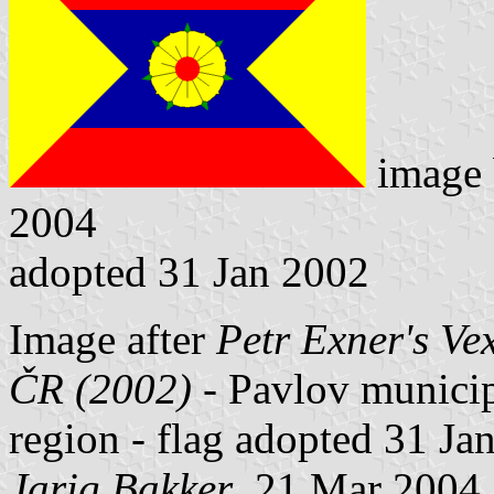
image
2004
adopted 31 Jan 2002
Image after
Petr Exner's Ve
ČR (2002)
- Pavlov municipa
region - flag adopted 31 Ja
Jarig Bakker
, 21 Mar 2004