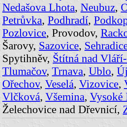
Nedašova Lhota
,
Neubuz
,
O
Petrůvka
,
Podhradí
,
Podkop
Pozlovice
, Provodov,
Rack
Šarovy,
Sazovice
,
Sehradic
Spytihněv,
Štítná nad Vláří
Tlumačov
,
Trnava
,
Ublo
,
Ú
Ořechov
,
Veselá
,
Vizovice
,
Vlčková
,
Všemina
,
Vysoké 
Želechovice nad Dřevnicí,