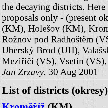
the decaying districts. Here 
proposals only - (present o
(KM), Holešov (KM), Krom
Rožnov pod Radhoštěm (VS)
Uherský Brod (UH), Valašs
Meziříčí (VS), Vsetín (VS),
Jan Zrzavy
, 30 Aug 2001
List of districts (okresy
Kroměříž
(KM)