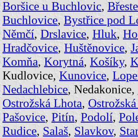
Boršice u Buchlovic
,
Břest
Buchlovice
,
Bystřice pod 
Němčí
,
Drslavice
,
Hluk
,
Ho
Hradčovice
,
Huštěnovice
,
J
Komňa
,
Korytná
,
Košíky
,
K
Kudlovice,
Kunovice
,
Lope
Nedachlebice
, Nedakonice,
Ostrožská Lhota
,
Ostrožská
Pašovice
,
Pitín
,
Podolí
,
Pol
Rudice
,
Salaš
,
Slavkov
,
Sta