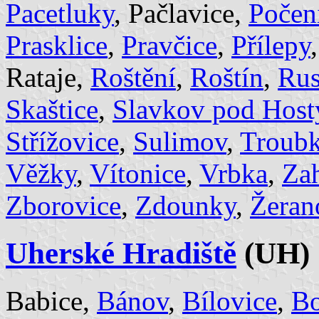
Pacetluky
, Pačlavice,
Počeni
Prasklice
,
Pravčice
,
Přílepy
Rataje,
Roštění
,
Roštín
,
Rus
Skaštice
,
Slavkov pod Hos
Střížovice
,
Sulimov
,
Troubk
Věžky
,
Vítonice
,
Vrbka
,
Za
Zborovice
,
Zdounky
,
Žeran
Uherské Hradiště
(UH)
Babice,
Bánov
,
Bílovice
,
Bo