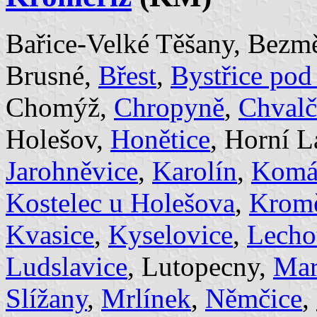
Bařice-Velké Těšany, Bezm
Brusné,
Břest
,
Bystřice po
Chomýž,
Chropyně
,
Chvalč
Holešov,
Honětice
, Horní 
Jarohněvice
,
Karolín
,
Komá
Kostelec u Holešova
,
Kromě
Kvasice
,
Kyselovice
,
Lecho
Ludslavice
, Lutopecny,
Mar
Slížany
,
Mrlínek
,
Němčice
,