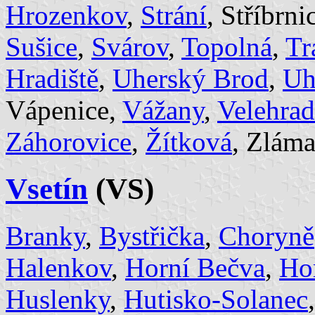
Hrozenkov
,
Strání
, Stříbrni
Sušice
,
Svárov
,
Topolná
,
Tr
Hradiště
,
Uherský Brod
,
Uh
Vápenice,
Vážany
,
Velehrad
Záhorovice
,
Žítková
, Zlám
Vsetín
(VS)
Branky
,
Bystřička
,
Choryně
Halenkov
,
Horní Bečva
,
Ho
Huslenky
,
Hutisko-Solanec