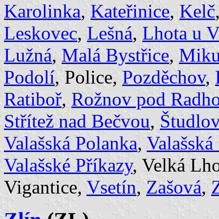
Karolinka
,
Kateřinice
,
Kelč
Leskovec
,
Lešná
,
Lhota u V
Lužná
,
Malá Bystřice
,
Miku
Podolí
, Police,
Pozděchov
,
Ratiboř
,
Rožnov pod Radh
Střítež nad Bečvou
,
Študlov
Valašská Polanka
,
Valašská
Valašské Příkazy
, Velká Lh
Vigantice,
Vsetín
,
Zašová
,