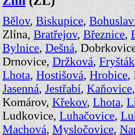
Zlín
(ZL)
Bělov
,
Biskupice
,
Bohuslavi
Zlína,
Bratřejov
,
Březnice
,
Bylnice
,
Dešná
, Dobrkovic
Drnovice,
Držková
,
Fryšták
Lhota
,
Hostišová
,
Hrobice
,
Jasenná
,
Jestřabí
,
Kaňovice
Komárov,
Křekov
,
Lhota
,
L
Ludkovice,
Luhačovice
,
Lu
Machová
,
Mysločovice
,
Na