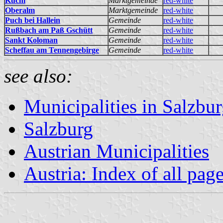
Kuchl
Marktgemeinde
red-white
Oberalm
Marktgemeinde
red-white
Puch bei Hallein
Gemeinde
red-white
Rußbach am Paß Gschütt
Gemeinde
red-white
Sankt Koloman
Gemeinde
red-white
Scheffau am Tennengebirge
Gemeinde
red-white
see also:
Municipalities in Salzbu
Salzburg
Austrian Municipalities
Austria: Index of all pag