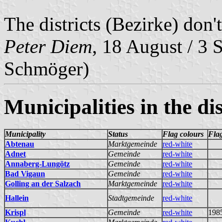
The districts (Bezirke) don'
Peter Diem
, 18 August / 3 
Schmöger)
Municipalities in the dis
Municipality
Status
Flag colours
Fla
Abtenau
Marktgemeinde
red-white
Adnet
Gemeinde
red-white
Annaberg-Lungötz
Gemeinde
red-white
Bad Vigaun
Gemeinde
red-white
Golling an der Salzach
Marktgemeinde
red-white
Hallein
Stadtgemeinde
red-white
Krispl
Gemeinde
red-white
198