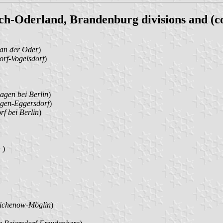
h-Oderland, Brandenburg divisions and (c
 an der Oder
)
rf-Vogelsdorf
)
gen bei Berlin
)
gen-Eggersdorf
)
f bei Berlin
)
h
)
ichenow-Möglin
)