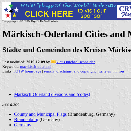
This page is part of © FOTW Flags Of The World website
Märkisch-Oderland Cities and 
Städte und Gemeinden des Kreises Märki
Last modified:
2019-12-09
by
klaus-michael schneider
Keywords:
maerkisch-oderland
|
Links:
FOTW homepage
|
search
|
disclaimer and copyright
|
write us
|
mirrors
Märkisch-Oderland divisions and (codes)
See also:
County and Municipal Flags
(Brandenburg, Germany)
Brandenburg
(Germany)
Germany