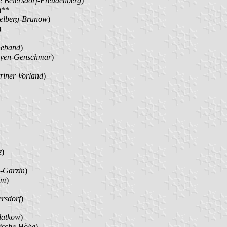
 Beiersdorf-Freudenberg
)
)**
elberg-Brunow
)
)
heband
)
eyen-Genschmar
)
riner Vorland
)
z
)
-Garzin
)
im
)
rsdorf
)
latkow
)
ische Höhe
)