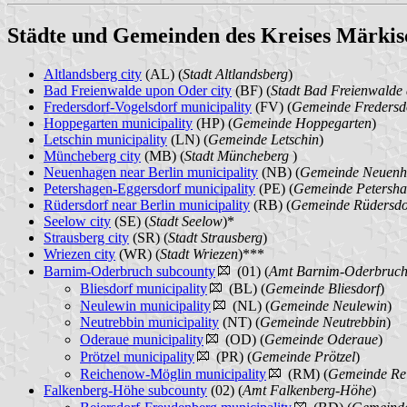
Städte und Gemeinden des Kreises Märkisc
Altlandsberg city
(AL) (
Stadt Altlandsberg
)
Bad Freienwalde upon Oder city
(BF) (
Stadt Bad Freienwalde
Fredersdorf-Vogelsdorf municipality
(FV) (
Gemeinde Fredersdo
Hoppegarten municipality
(HP) (
Gemeinde Hoppegarten
)
Letschin municipality
(LN) (
Gemeinde Letschin
)
Müncheberg city
(MB) (
Stadt Müncheberg
)
Neuenhagen near Berlin municipality
(NB) (
Gemeinde Neuenha
Petershagen-Eggersdorf municipality
(PE) (
Gemeinde Petersha
Rüdersdorf near Berlin municipality
(RB) (
Gemeinde Rüdersdor
Seelow city
(SE) (
Stadt Seelow
)*
Strausberg city
(SR) (
Stadt Strausberg
)
Wriezen city
(WR) (
Stadt Wriezen
)***
Barnim-Oderbruch subcounty
(01) (
Amt Barnim-Oderbruc
Bliesdorf municipality
(BL) (
Gemeinde Bliesdorf
)
Neulewin municipality
(NL) (
Gemeinde Neulewin
)
Neutrebbin municipality
(NT) (
Gemeinde Neutrebbin
)
Oderaue municipality
(OD) (
Gemeinde Oderaue
)
Prötzel municipality
(PR) (
Gemeinde Prötzel
)
Reichenow-Möglin municipality
(RM) (
Gemeinde Re
Falkenberg-Höhe subcounty
(02) (
Amt Falkenberg-Höhe
)