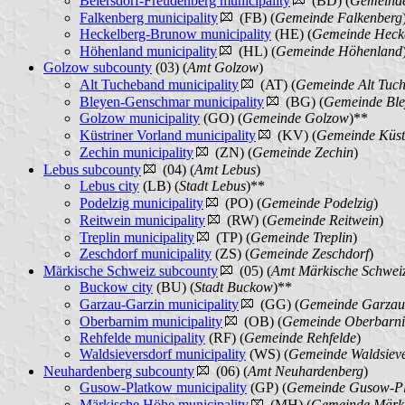
Beiersdorf-Freudenberg municipality
(BD) (
Gemeinde
Falkenberg municipality
(FB) (
Gemeinde Falkenberg
Heckelberg-Brunow municipality
(HE) (
Gemeinde Heck
Höhenland municipality
(HL) (
Gemeinde Höhenland
Golzow subcounty
(03) (
Amt Golzow
)
Alt Tucheband municipality
(AT) (
Gemeinde Alt Tuc
Bleyen-Genschmar municipality
(BG) (
Gemeinde Bl
Golzow municipality
(GO) (
Gemeinde Golzow
)**
Küstriner Vorland municipality
(KV) (
Gemeinde Küst
Zechin municipality
(ZN) (
Gemeinde Zechin
)
Lebus subcounty
(04) (
Amt Lebus
)
Lebus city
(LB) (
Stadt Lebus
)**
Podelzig municipality
(PO) (
Gemeinde Podelzig
)
Reitwein municipality
(RW) (
Gemeinde Reitwein
)
Treplin municipality
(TP) (
Gemeinde Treplin
)
Zeschdorf municipality
(ZS) (
Gemeinde Zeschdorf
)
Märkische Schweiz subcounty
(05) (
Amt Märkische Schwei
Buckow city
(BU) (
Stadt Buckow
)**
Garzau-Garzin municipality
(GG) (
Gemeinde Garzau
Oberbarnim municipality
(OB) (
Gemeinde Oberbarn
Rehfelde municipality
(RF) (
Gemeinde Rehfelde
)
Waldsieversdorf municipality
(WS) (
Gemeinde Waldsieve
Neuhardenberg subcounty
(06) (
Amt Neuhardenberg
)
Gusow-Platkow municipality
(GP) (
Gemeinde Gusow-P
Märkische Höhe municipality
(MH) (
Gemeinde Märk