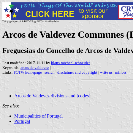
This page is part of © FOTW Flags Of The World website
Arcos de Valdevez Communes (P
Freguesias do Concelho de Arcos de Valdev
Last modified:
2017-11-11
by
klaus-michael schneider
Keywords:
arcos de valdevez
|
Links:
FOTW homepage
|
search
|
disclaimer and copyright
|
write us
|
mirrors
Arcos de Valdevez divisions and [codes]
See also:
Municipalities of Portugal
Portugal