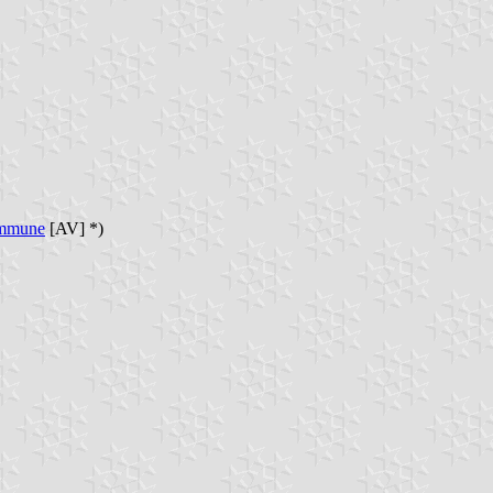
commune
[AV] *)