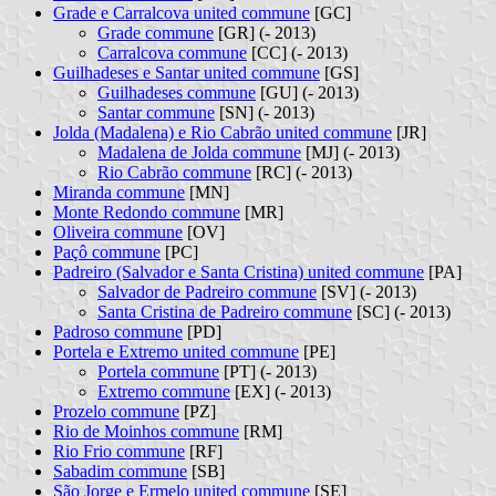
Grade e Carralcova united commune
[GC]
Grade commune
[GR] (- 2013)
Carralcova commune
[CC] (- 2013)
Guilhadeses e Santar united commune
[GS]
Guilhadeses commune
[GU] (- 2013)
Santar commune
[SN] (- 2013)
Jolda (Madalena) e Rio Cabrão united commune
[JR]
Madalena de Jolda commune
[MJ] (- 2013)
Rio Cabrão commune
[RC] (- 2013)
Miranda commune
[MN]
Monte Redondo commune
[MR]
Oliveira commune
[OV]
Paçô commune
[PC]
Padreiro (Salvador e Santa Cristina) united commune
[PA]
Salvador de Padreiro commune
[SV] (- 2013)
Santa Cristina de Padreiro commune
[SC] (- 2013)
Padroso commune
[PD]
Portela e Extremo united commune
[PE]
Portela commune
[PT] (- 2013)
Extremo commune
[EX] (- 2013)
Prozelo commune
[PZ]
Rio de Moinhos commune
[RM]
Rio Frio commune
[RF]
Sabadim commune
[SB]
São Jorge e Ermelo united commune
[SE]