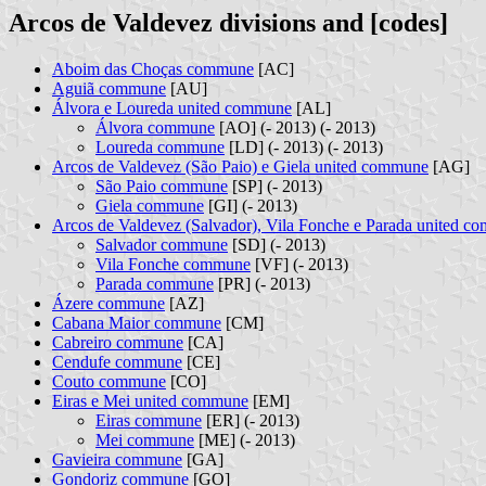
Arcos de Valdevez divisions and [codes]
Aboim das Choças commune
[AC]
Aguiã commune
[AU]
Álvora e Loureda united commune
[AL]
Álvora commune
[AO] (- 2013) (- 2013)
Loureda commune
[LD] (- 2013) (- 2013)
Arcos de Valdevez (São Paio) e Giela united commune
[AG]
São Paio commune
[SP] (- 2013)
Giela commune
[GI] (- 2013)
Arcos de Valdevez (Salvador), Vila Fonche e Parada united 
Salvador commune
[SD] (- 2013)
Vila Fonche commune
[VF] (- 2013)
Parada commune
[PR] (- 2013)
Ázere commune
[AZ]
Cabana Maior commune
[CM]
Cabreiro commune
[CA]
Cendufe commune
[CE]
Couto commune
[CO]
Eiras e Mei united commune
[EM]
Eiras commune
[ER] (- 2013)
Mei commune
[ME] (- 2013)
Gavieira commune
[GA]
Gondoriz commune
[GO]