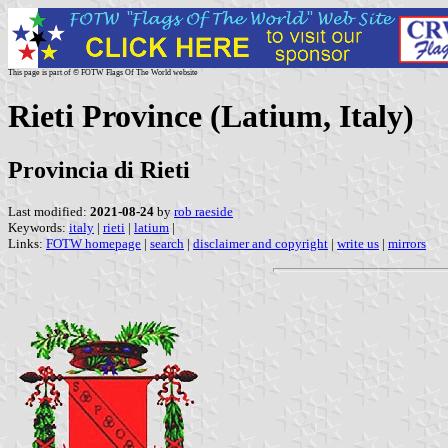
This page is part of © FOTW Flags Of The World website
Rieti Province (Latium, Italy)
Provincia di Rieti
Last modified:
2021-08-24
by
rob raeside
Keywords:
italy
|
rieti
|
latium
|
Links:
FOTW homepage
|
search
|
disclaimer and copyright
|
write us
|
mirrors