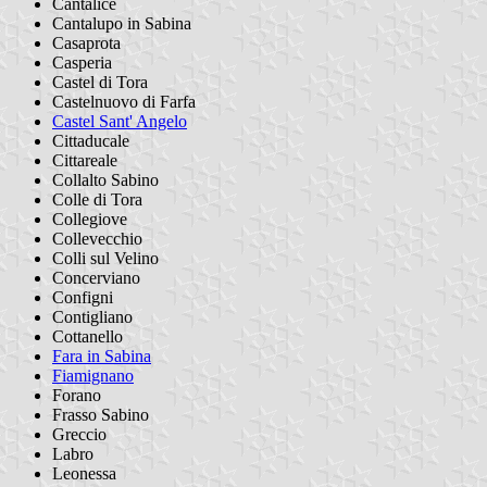
Cantalice
Cantalupo in Sabina
Casaprota
Casperia
Castel di Tora
Castelnuovo di Farfa
Castel Sant' Angelo
Cittaducale
Cittareale
Collalto Sabino
Colle di Tora
Collegiove
Collevecchio
Colli sul Velino
Concerviano
Configni
Contigliano
Cottanello
Fara in Sabina
Fiamignano
Forano
Frasso Sabino
Greccio
Labro
Leonessa