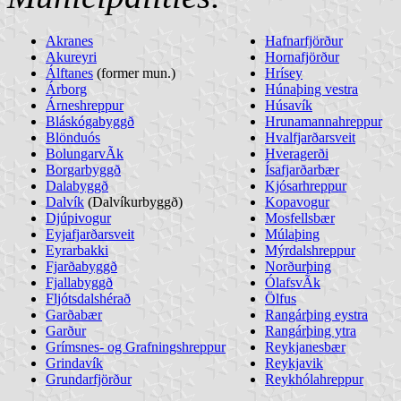
Akranes
Hafnarfjörður
Akureyri
Hornafjörður
Álftanes
(former mun.)
Hrísey
Árborg
Húnaþing vestra
Árneshreppur
Húsavík
Bláskógabyggð
Hrunamannahreppur
Blönduós
Hvalfjarðarsveit
BolungarvÃ­k
Hveragerði
Borgarbyggð
Ísafjarðarbær
Dalabyggð
Kjósarhreppur
Dalvík
(Dalvíkurbyggð)
Kopavogur
Djúpivogur
Mosfellsbær
Eyjafjarðarsveit
Múlaþing
Eyrarbakki
Mýrdalshreppur
Fjarðabyggð
Norðurþing
Fjallabyggð
ÓlafsvÃ­k
Fljótsdalshérað
Ölfus
Garðabær
Rangárþing eystra
Garður
Rangárþing ytra
Grímsnes- og Grafningshreppur
Reykjanesbær
Grindavík
Reykjavik
Grundarfjörður
Reykhólahreppur