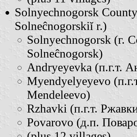
Solnyechnogorsk County
Solneĉnogorskiĭ r.)
Solnyechnogorsk (г. С
Solneĉnogorsk)
Andryeyevka (п.г.т. Ан
Myendyelyeyevo (п.г.т
Mendeleevo)
Rzhavki (п.г.т. Ржавки 
Povarovo (д.п. Поваро
(plus 12 villages)