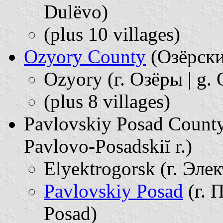
Dulëvo)
(plus 10 villages)
Ozyory County
(Озёрский
Ozyory (г. Озёры | g. 
(plus 8 villages)
Pavlovskiy Posad Count
Pavlovo-Posadskiĭ r.)
Elyektrogorsk (г. Элек
Pavlovskiy Posad
(г. 
Posad)