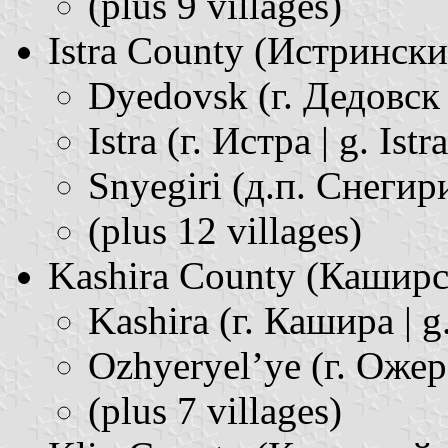
(plus 9 villages)
Istra County (Истринский р
Dyedovsk (г. Дедовск 
Istra (г. Истра | g. Istra
Snyegiri (д.п. Снегири
(plus 12 villages)
Kashira County (Каширски
Kashira (г. Кашира | g
Ozhyeryel’ye (г. Ожере
(plus 7 villages)