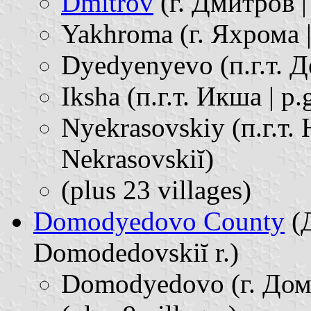
Dmitrov
(г. Дмитров |
Yakhroma (г. Яхрома 
Dyedyenyevo (п.г.т. Д
Iksha (п.г.т. Икша | p.g
Nyekrasovskiy (п.г.т. 
Nekrasovskiĭ)
(plus 23 villages)
Domodyedovo County
(Д
Domodedovskiĭ r.)
Domodyedovo (г. Дом