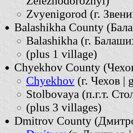
Ẑeleznodoroẑnyĭ)
Zvyenigorod (г. Звени
Balashikha County (Балаш
Balashikha (г. Балаших
(plus 1 village)
Chyekhov County (Чеховс
Chyekhov
(г. Чехов | 
Stolbovaya (п.г.т. Стол
(plus 3 villages)
Dmitrov County (Дмитров