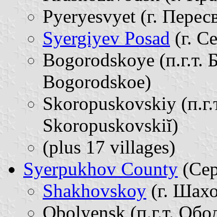
Pyeryesvyet (г. Пересв
Syergiyev Posad
(г. С
Bogorodskoye (п.г.т. Б
Bogorodskoe)
Skoropuskovskiy (п.г.
Skoropuskovskiĭ)
(plus 17 villages)
Syerpukhov County
(Сер
Shakhovskoy
(г. Шахо
Obolyensk (п.г.т. Обол