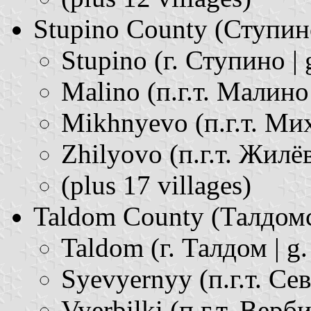
Stupino County (Ступинск
Stupino (г. Ступино | 
Malino (п.г.т. Малино 
Mikhnyevo (п.г.т. Мих
Zhilyovo (п.г.т. Жилёво
(plus 17 villages)
Taldom County (Талдомск
Taldom (г. Талдом | g
Syevyernyy (п.г.т. Сев
Vyerbilki (п.г.т. Верби