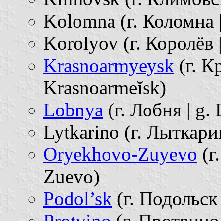
Kolomna (г. Коломна 
Korolyov (г. Королёв |
Krasnoarmyeysk
(г. К
Krasnoarmeĭsk)
Lobnya
(г. Лобня | g.
Lytkarino (г. Лыткарин
Oryekhovo-Zuyevo
(г
Zuevo)
Podol’sk
(г. Подольск 
Protvino
(г. Протвино 