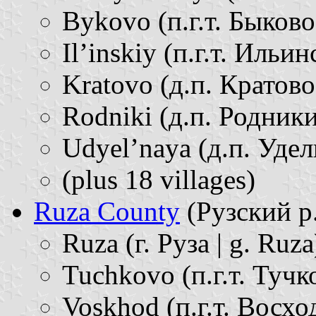
Bykovo (п.г.т. Быково 
Il’inskiy (п.г.т. Ильинс
Kratovo (д.п. Кратово 
Rodniki (д.п. Родники 
Udyel’naya (д.п. Удел
(plus 18 villages)
Ruza County
(Рузский р. 
Ruza (г. Руза | g. Ruza
Tuchkovo (п.г.т. Тучко
Voskhod (п.г.т. Восход