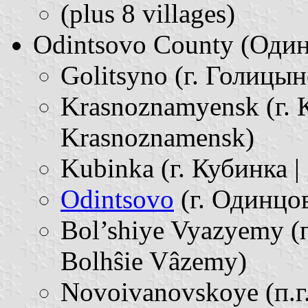
(plus 8 villages)
Odintsovo County (Одинц
Golitsyno (г. Голицын
Krasnoznamyensk (г. 
Krasnoznamensk)
Kubinka (г. Кубинка |
Odintsovo
(г. Одинцов
Bol’shiye Vyazyemy (п
Bolhŝie Vâzemy)
Novoivanovskoye (п.г.