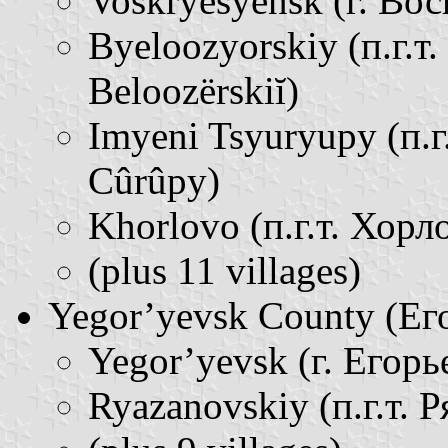
Voskryesyensk (г. Вос
Byeloozyorskiy (п.г.т.
Beloozërskiĭ)
Imyeni Tsyuryupy (п.г
Cûrûpy)
Khorlovo (п.г.т. Хорло
(plus 11 villages)
Yegor’yevsk County (Егор
Yegor’yevsk (г. Егорь
Ryazanovskiy (п.г.т. Р