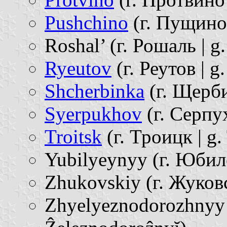
Pushchino
(г. Пущино 
Roshal’ (г. Рошаль | g
Ryeutov
(г. Реутов | g
Shcherbinka
(г. Щерби
Syerpukhov
(г. Серпух
Troitsk
(г. Троицк | g.
Yubilyeynyy (г. Юбиле
Zhukovskiy (г. Жуковс
Zhyelyeznodorozhnyy 