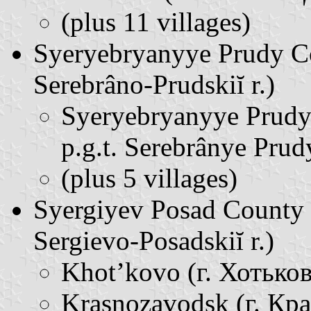
(plus 11 villages)
Syeryebryanyye Prudy C
Serebrâno-Prudskiĭ r.)
Syeryebryanyye Prudy
p.g.t. Serebrânye Prud
(plus 5 villages)
Syergiyev Posad County
Sergievo-Posadskiĭ r.)
Khot’kovo (г. Хотьков
Krasnozavodsk (г. Кра