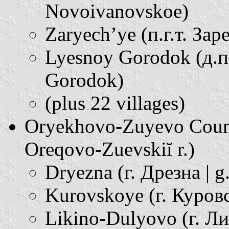
Novoivanovskoe)
Zaryech’ye (п.г.т. Заре
Lyesnoy Gorodok (д.п.
Gorodok)
(plus 22 villages)
Oryekhovo-Zuyevo Count
Oreqovo-Zuevskiĭ r.)
Dryezna (г. Дрезна | g
Kurovskoye (г. Куровс
Likino-Dulyovo (г. Ли