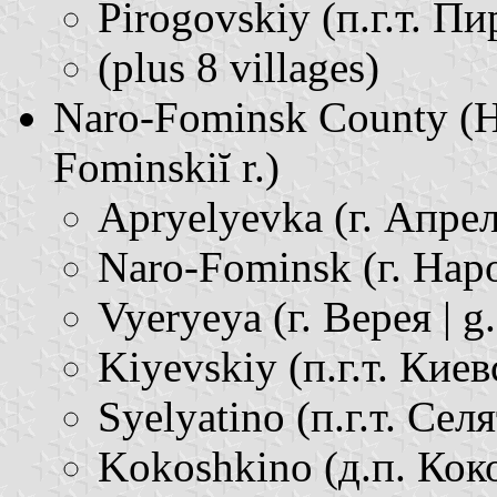
Pirogovskiy (п.г.т. Пи
(plus 8 villages)
Naro-Fominsk County (Н
Fominskiĭ r.)
Apryelyevka (г. Апрел
Naro-Fominsk (г. Нар
Vyeryeya (г. Верея | g.
Kiyevskiy (п.г.т. Киевс
Syelyatino (п.г.т. Селя
Kokoshkino (д.п. Кок