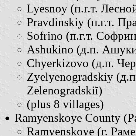
Lyesnoy (п.г.т. Лесной 
Pravdinskiy (п.г.т. Пр
Sofrino (п.г.т. Софрино
Ashukino (д.п. Ашукин
Chyerkizovo (д.п. Чер
Zyelyenogradskiy (д.п
Zelenogradskiĭ)
(plus 8 villages)
Ramyenskoye County (Рам
Ramyenskoye (г. Раме