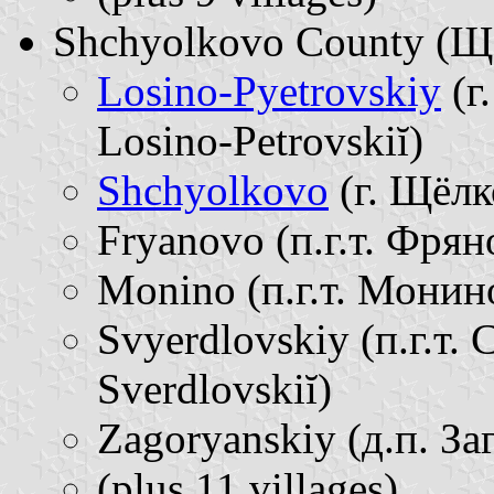
Shchyolkovo County (Щёл
Losino-Pyetrovskiy
(г
Losino-Petrovskiĭ)
Shchyolkovo
(г. Щёлк
Fryanovo (п.г.т. Фряно
Monino (п.г.т. Монино
Svyerdlovskiy (п.г.т. 
Sverdlovskiĭ)
Zagoryanskiy (д.п. За
(plus 11 villages)