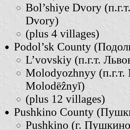
Bol’shiye Dvory (п.г.т
Dvory)
(plus 4 villages)
Podol’sk County (Подольс
L’vovskiy (п.г.т. Льво
Molodyozhnyy (п.г.т. 
Molodëẑnyĭ)
(plus 12 villages)
Pushkino County (Пушкин
Pushkino (г. Пушкино 