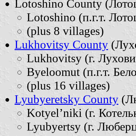
Lotoshino County (Лотоши
Lotoshino (п.г.т. Лото
(plus 8 villages)
Lukhovitsy County
(Лухо
Lukhovitsy (г. Лухови
Byeloomut (п.г.т. Бело
(plus 16 villages)
Lyubyeretsky County
(Лю
Kotyel’niki (г. Котель
Lyubyertsy (г. Люберц