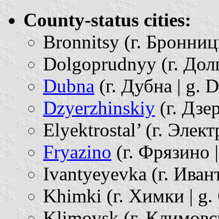
County-status cities:
Bronnitsy (г. Бронниц
Dolgoprudnyy (г. Дол
Dubna
(г. Дубна | g. 
Dzyerzhinskiy
(г. Дзер
Elyektrostal’ (г. Элект
Fryazino
(г. Фрязино |
Ivantyeyevka (г. Ивант
Khimki (г. Химки | g.
Klimovsk (г. Климовск