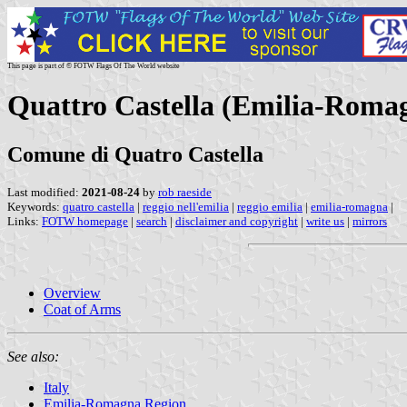
This page is part of © FOTW Flags Of The World website
Quattro Castella (Emilia-Romag
Comune di Quatro Castella
Last modified:
2021-08-24
by
rob raeside
Keywords:
quatro castella
|
reggio nell'emilia
|
reggio emilia
|
emilia-romagna
|
Links:
FOTW homepage
|
search
|
disclaimer and copyright
|
write us
|
mirrors
Overview
Coat of Arms
See also:
Italy
Emilia-Romagna Region