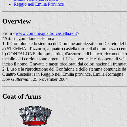
Reggio nell'Emilia Province
Overview
From <
www.comune.quattro-castella.re.it
>:
"Art. 6 - gonfalone e stemma
1. Il Gonfalone e lo stemma del Comune autorizzati con Decreto del Pr
a) STEMMA: d'azzurro, a quattro castella torricellati di un pezzo centra
b) GONFALONE: drappo partito, d'azzurro e di bianco, riccamente ornat
metallo ed i cordoni sono argentati. L'asta verticale e' ricoperta di ve
inciso il nome. Cravatta e nastri tricolorati dai colori nazionali frangiat
2. L'uso e la riproduzione del Gonfalone e dello stemma comunale da par
Quattro Castella is in Reggio nell'Emilia province, Emilia-Romagna.
Dov Gutterman
, 25 November 2004
Coat of Arms