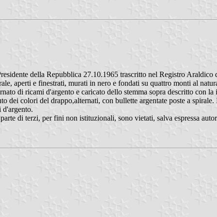
esidente della Repubblica 27.10.1965 trascritto nel Registro Araldico d
le, aperti e finestrati, murati in nero e fondati su quattro monti al nat
o di ricami d'argento e caricato dello stemma sopra descritto con la is
lluto dei colori del drappo,alternati, con bullette argentate poste a spir
i d'argento.
te di terzi, per fini non istituzionali, sono vietati, salva espressa au