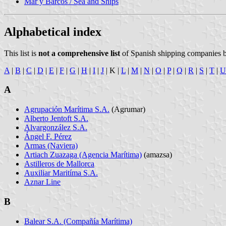
Mar y Barcos / Sea and Ships
Alphabetical index
This list is
not a comprehensive list
of Spanish shipping companies 
A
|
B
|
C
|
D
|
E
|
F
|
G
|
H
|
I
|
J
| K |
L
|
M
|
N
|
O
|
P
|
Q
|
R
|
S
|
T
|
U
A
Agrupación Marítima S.A.
(Agrumar)
Alberto Jentoft S.A.
Alvargonzález S.A.
Ángel F. Pérez
Armas (Naviera)
Artiach Zuazaga (Agencia Marítima)
(amazsa)
Astilleros de Mallorca
Auxiliar Maritíma S.A.
Aznar Line
B
Balear S.A. (Compañía Marítima)