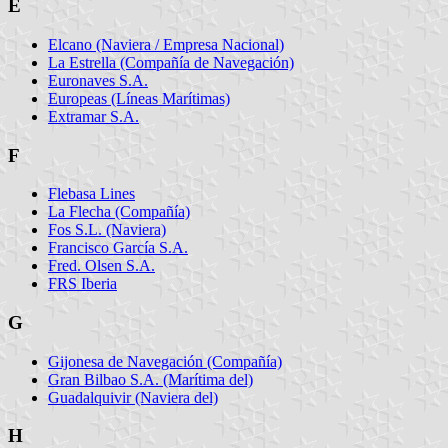
E
Elcano (Naviera / Empresa Nacional)
La Estrella (Compañía de Navegación)
Euronaves S.A.
Europeas (Líneas Marítimas)
Extramar S.A.
F
Flebasa Lines
La Flecha (Compañía)
Fos S.L. (Naviera)
Francisco García S.A.
Fred. Olsen S.A.
FRS Iberia
G
Gijonesa de Navegación (Compañía)
Gran Bilbao S.A. (Marítima del)
Guadalquivir (Naviera del)
H