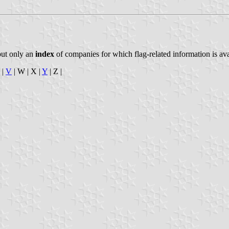
but only an
index
of companies for which flag-related information is ava
|
V
| W | X |
Y
| Z |