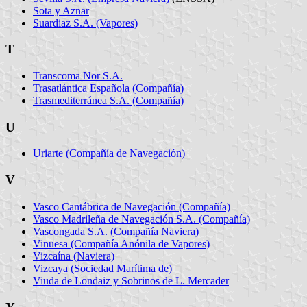
Sota y Aznar
Suardiaz S.A. (Vapores)
T
Transcoma Nor S.A.
Trasatlántica Española (Compañía)
Trasmediterránea S.A. (Compañía)
U
Uriarte (Compañía de Navegación)
V
Vasco Cantábrica de Navegación (Compañía)
Vasco Madrileña de Navegación S.A. (Compañía)
Vascongada S.A. (Compañía Naviera)
Vinuesa (Compañía Anónila de Vapores)
Vizcaína (Naviera)
Vizcaya (Sociedad Marítima de)
Viuda de Londaiz y Sobrinos de L. Mercader