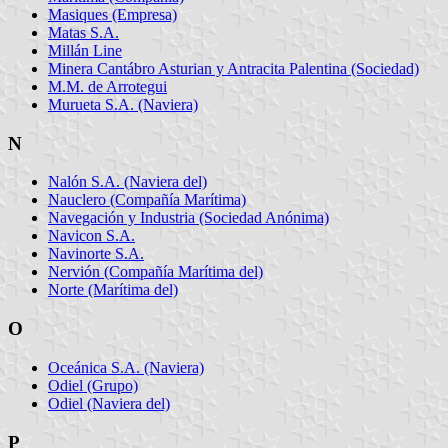
Masiques (Empresa)
Matas S.A.
Millán Line
Minera Cantábro Asturian y Antracita Palentina (Sociedad)
M.M. de Arrotegui
Murueta S.A. (Naviera)
N
Nalón S.A. (Naviera del)
Nauclero (Compañía Marítima)
Navegación y Industria (Sociedad Anónima)
Navicon S.A.
Navinorte S.A.
Nervión (Compañía Marítima del)
Norte (Marítima del)
O
Oceánica S.A. (Naviera)
Odiel (Grupo)
Odiel (Naviera del)
P