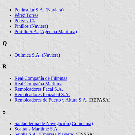
Peninsular S.A. (Naviera)
Pérez Torres
Pérez y Cía
Pinillos (Naviera)
Portillo S.A. (Agencia Marítima)
Q
Química S.A. (Naviera)
R
Real Compañía de Filipinas
Real Compañía Marítima
Remolcadores Facal S.A.
Remolcadores Ibaizabal S.A.
Remolcadores de Puerto y Altura S.A.
(REPASA)
S
Santanderina de Navegación (Compañía)
Seatrans Maritime S.A.
Sevilla S.A. (Empresa Naviera)
(ENSSA)