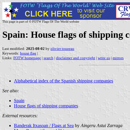
This page is part of © FOTW Flags Of The World website
Spain: House flags of shipping
Last modified:
2025-08-02
by
olivier touzeau
Keywords:
house flag
|
Links:
FOTW homepage
|
search
|
disclaimer and copyright
|
write us
|
mirrors
Alphabetical index of the Spanish shipping companies
See also:
Spain
House flags of shipping companies
External resources:
Banderak Itxasoan / Flags at Sea
by
Aingeru Astui Zarraga