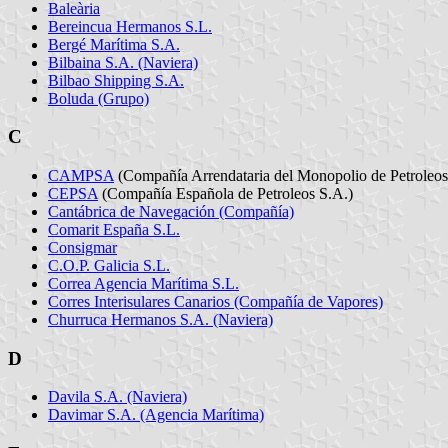
Baleària
Bereincua Hermanos S.L.
Bergé Marítima S.A.
Bilbaina S.A. (Naviera)
Bilbao Shipping S.A.
Boluda (Grupo)
C
CAMPSA
(Compañía Arrendataria del Monopolio de Petroleos
CEPSA
(Compañía Española de Petroleos S.A.)
Cantábrica de Navegación (Compañía)
Comarit España S.L.
Consigmar
C.O.P. Galicia S.L.
Correa Agencia Marítima S.L.
Corres Interisulares Canarios (Compañía de Vapores)
Churruca Hermanos S.A. (Naviera)
D
Davila S.A. (Naviera)
Davimar S.A. (Agencia Marítima)