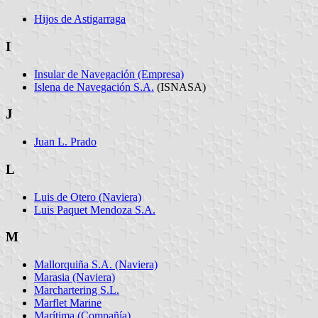
Hijos de Astigarraga
I
Insular de Navegación (Empresa)
Islena de Navegación S.A.
(ISNASA)
J
Juan L. Prado
L
Luis de Otero (Naviera)
Luis Paquet Mendoza S.A.
M
Mallorquiña S.A. (Naviera)
Marasia (Naviera)
Marchartering S.L.
Marflet Marine
Marítima (Compañía)