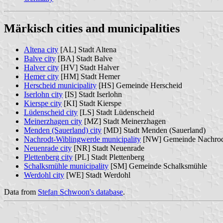
Märkisch cities and municipalities
Altena city
[AL] Stadt Altena
Balve city
[BA] Stadt Balve
Halver city
[HV] Stadt Halver
Hemer city
[HM] Stadt Hemer
Herscheid municipality
[HS] Gemeinde Herscheid
Iserlohn city
[IS] Stadt Iserlohn
Kierspe city
[KI] Stadt Kierspe
Lüdenscheid city
[LS] Stadt Lüdenscheid
Meinerzhagen city
[MZ] Stadt Meinerzhagen
Menden (Sauerland) city
[MD] Stadt Menden (Sauerland)
Nachrodt-Wiblingwerde municipality
[NW] Gemeinde Nachrod
Neuenrade city
[NR] Stadt Neuenrade
Plettenberg city
[PL] Stadt Plettenberg
Schalksmühle municipality
[SM] Gemeinde Schalksmühle
Werdohl city
[WE] Stadt Werdohl
Data from
Stefan Schwoon's database
.