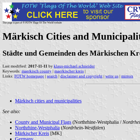
This page is part of © FOTW Flags Of The World website
Märkisch Cities and Municipali
Städte und Gemeinden des Märkischen Kre
Last modified:
2017-11-11
by
klaus-michael schneider
Keywords:
maerkisch county
|
maerkischer kreis
|
Links:
FOTW homepage
|
search
|
disclaimer and copyright
|
write us
|
mirrors
Märkisch cities and municipalities
See also:
County and Municipal Flags
(Northrhine-Westphalia /
Nordrhei
Northrhine-Westphalia
(
Nordrhein-Westfalen
)
Märkischer Kreis
[MK]
Germany