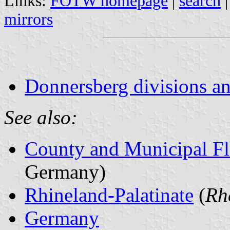
Links:
FOTW homepage
|
search
mirrors
Donnersberg divisions an
See also:
County and Municipal Fl
Germany)
Rhineland-Palatinate
(
Rh
Germany