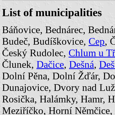
List of municipalities
Báňovice, Bednárec, Bedná
Budeč, Budíškovice,
Cep
, 
Český Rudolec,
Chlum u T
Člunek,
Dačice
,
Dešná
,
Deš
Dolní Pěna, Dolní Žďár, D
Dunajovice, Dvory nad Lužn
Rosička, Halámky, Hamr, H
Meziříčko, Horní Němčice,