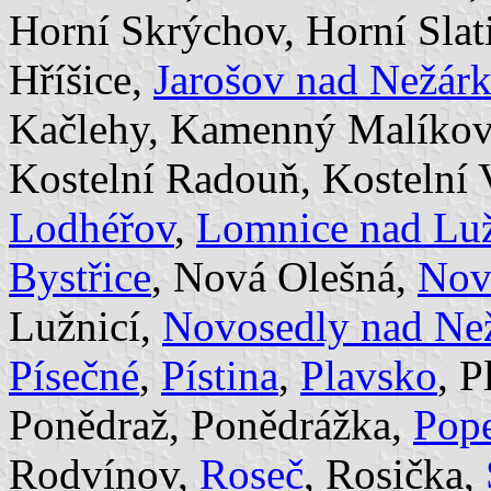
Horní Skrýchov, Horní Slati
Hříšice,
Jarošov nad Nežár
Kačlehy, Kamenný Malíko
Kostelní Radouň, Kostelní
Lodhéřov
,
Lomnice nad Luž
Bystřice
, Nová Olešná,
Nov
Lužnicí,
Novosedly nad Ne
Písečné
,
Pístina
,
Plavsko
, P
Ponědraž, Ponědrážka,
Pope
Rodvínov,
Roseč
, Rosička,