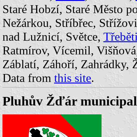
Staré Hobzí, Staré Město p
Nežárkou, Stříbřec, Střížov
nad Lužnicí, Světce,
Třebět
Ratmírov, Vícemil, Višňová,
Záblatí, Záhoří, Zahrádky, 
Data from
this site
.
Pluhův Žďár municipalit