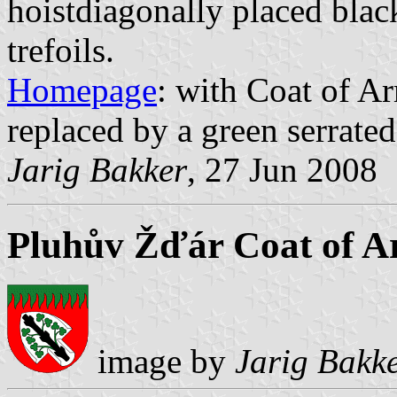
hoistdiagonally placed black
trefoils.
Homepage
: with Coat of Ar
replaced by a green serrated
Jarig Bakker
, 27 Jun 2008
Pluhův Žďár Coat of 
image by
Jarig Bakk