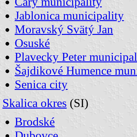
Čáry municipality
Jablonica municipality
Moravský Svätý Jan
Osuské
Plavecky Peter municipal
Šajdikové Humence muni
Senica city
Skalica okres
(SI)
Brodské
Dubovce