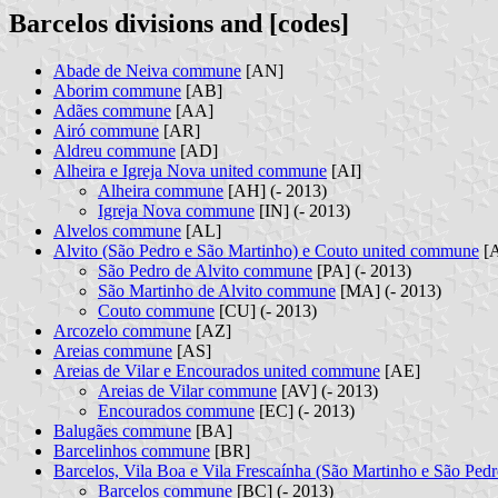
Barcelos divisions and [codes]
Abade de Neiva commune
[AN]
Aborim commune
[AB]
Adães commune
[AA]
Airó commune
[AR]
Aldreu commune
[AD]
Alheira e Igreja Nova united commune
[AI]
Alheira commune
[AH] (- 2013)
Igreja Nova commune
[IN] (- 2013)
Alvelos commune
[AL]
Alvito (São Pedro e São Martinho) e Couto united commune
[
São Pedro de Alvito commune
[PA] (- 2013)
São Martinho de Alvito commune
[MA] (- 2013)
Couto commune
[CU] (- 2013)
Arcozelo commune
[AZ]
Areias commune
[AS]
Areias de Vilar e Encourados united commune
[AE]
Areias de Vilar commune
[AV] (- 2013)
Encourados commune
[EC] (- 2013)
Balugães commune
[BA]
Barcelinhos commune
[BR]
Barcelos, Vila Boa e Vila Frescaínha (São Martinho e São Pe
Barcelos commune
[BC] (- 2013)