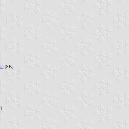
ne
[SB]
]