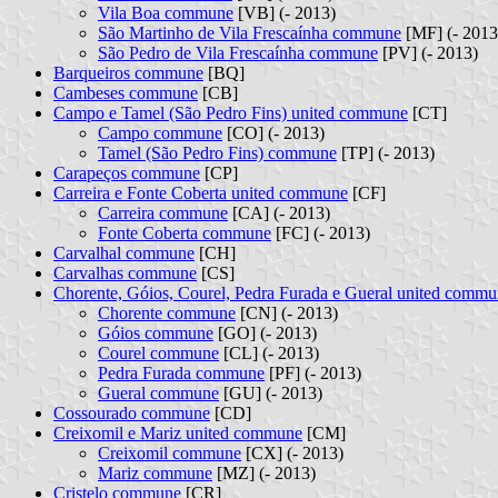
Vila Boa commune
[VB] (- 2013)
São Martinho de Vila Frescaínha commune
[MF] (- 2013
São Pedro de Vila Frescaínha commune
[PV] (- 2013)
Barqueiros commune
[BQ]
Cambeses commune
[CB]
Campo e Tamel (São Pedro Fins) united commune
[CT]
Campo commune
[CO] (- 2013)
Tamel (São Pedro Fins) commune
[TP] (- 2013)
Carapeços commune
[CP]
Carreira e Fonte Coberta united commune
[CF]
Carreira commune
[CA] (- 2013)
Fonte Coberta commune
[FC] (- 2013)
Carvalhal commune
[CH]
Carvalhas commune
[CS]
Chorente, Góios, Courel, Pedra Furada e Gueral united comm
Chorente commune
[CN] (- 2013)
Góios commune
[GO] (- 2013)
Courel commune
[CL] (- 2013)
Pedra Furada commune
[PF] (- 2013)
Gueral commune
[GU] (- 2013)
Cossourado commune
[CD]
Creixomil e Mariz united commune
[CM]
Creixomil commune
[CX] (- 2013)
Mariz commune
[MZ] (- 2013)
Cristelo commune
[CR]