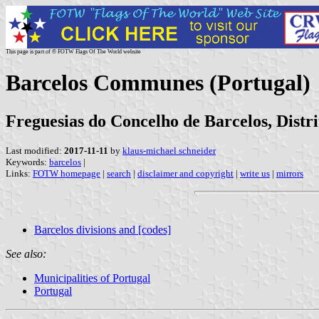
This page is part of © FOTW Flags Of The World website
Barcelos Communes (Portugal)
Freguesias do Concelho de Barcelos, Distr
Last modified:
2017-11-11
by
klaus-michael schneider
Keywords:
barcelos
|
Links:
FOTW homepage
|
search
|
disclaimer and copyright
|
write us
|
mirrors
Barcelos divisions and [codes]
See also:
Municipalities of Portugal
Portugal