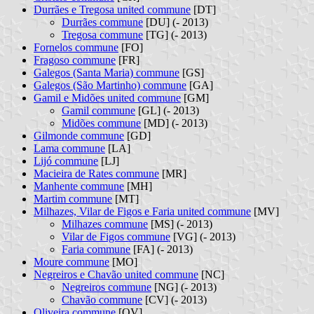
Durrães e Tregosa united commune
[DT]
Durrães commune
[DU] (- 2013)
Tregosa commune
[TG] (- 2013)
Fornelos commune
[FO]
Fragoso commune
[FR]
Galegos (Santa Maria) commune
[GS]
Galegos (São Martinho) commune
[GA]
Gamil e Midões united commune
[GM]
Gamil commune
[GL] (- 2013)
Midões commune
[MD] (- 2013)
Gilmonde commune
[GD]
Lama commune
[LA]
Lijó commune
[LJ]
Macieira de Rates commune
[MR]
Manhente commune
[MH]
Martim commune
[MT]
Milhazes, Vilar de Figos e Faria united commune
[MV]
Milhazes commune
[MS] (- 2013)
Vilar de Figos commune
[VG] (- 2013)
Faria commune
[FA] (- 2013)
Moure commune
[MO]
Negreiros e Chavão united commune
[NC]
Negreiros commune
[NG] (- 2013)
Chavão commune
[CV] (- 2013)
Oliveira commune
[OV]