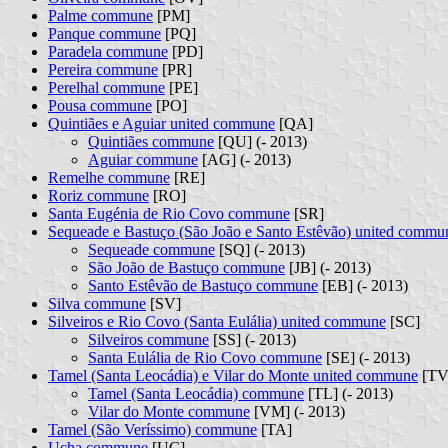
Palme commune
[PM]
Panque commune
[PQ]
Paradela commune
[PD]
Pereira commune
[PR]
Perelhal commune
[PE]
Pousa commune
[PO]
Quintiães e Aguiar united commune
[QA]
Quintiães commune
[QU] (- 2013)
Aguiar commune
[AG] (- 2013)
Remelhe commune
[RE]
Roriz commune
[RO]
Santa Eugénia de Rio Covo commune
[SR]
Sequeade e Bastuço (São João e Santo Estêvão) united commu
Sequeade commune
[SQ] (- 2013)
São João de Bastuço commune
[JB] (- 2013)
Santo Estêvão de Bastuço commune
[EB] (- 2013)
Silva commune
[SV]
Silveiros e Rio Covo (Santa Eulália) united commune
[SC]
Silveiros commune
[SS] (- 2013)
Santa Eulália de Rio Covo commune
[SE] (- 2013)
Tamel (Santa Leocádia) e Vilar do Monte united commune
[TV
Tamel (Santa Leocádia) commune
[TL] (- 2013)
Vilar do Monte commune
[VM] (- 2013)
Tamel (São Veríssimo) commune
[TA]
Ucha commune
[UC]