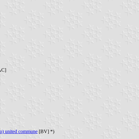
AC]
dro) united commune
[BV] *)