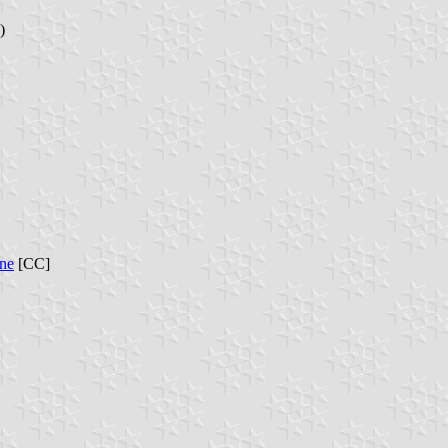
)
une
[CC]