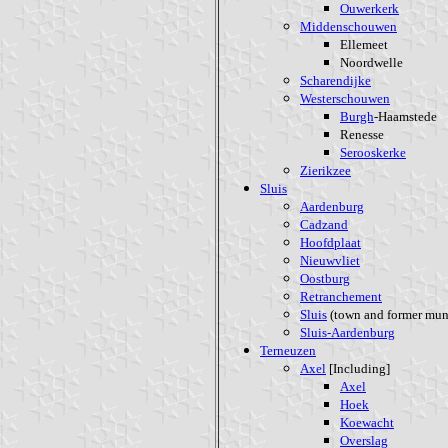
Ouwerkerk
Middenschouwen
Ellemeet
Noordwelle
Scharendijke
Westerschouwen
Burgh
-Haamstede
Renesse
Serooskerke
Zierikzee
Sluis
Aardenburg
Cadzand
Hoofdplaat
Nieuwvliet
Oostburg
Retranchement
Sluis
(town and former muni
Sluis-Aardenburg
Terneuzen
Axel
[Including]
Axel
Hoek
Koewacht
Overslag