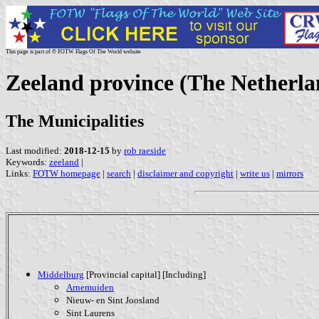
This page is part of © FOTW Flags Of The World website
Zeeland province (The Netherla
The Municipalities
Last modified:
2018-12-15
by
rob raeside
Keywords:
zeeland
|
Links:
FOTW homepage
|
search
|
disclaimer and copyright
|
write us
|
mirrors
Middelburg
[Provincial capital] [Including]
Arnemuiden
Nieuw- en Sint Joosland
Sint Laurens