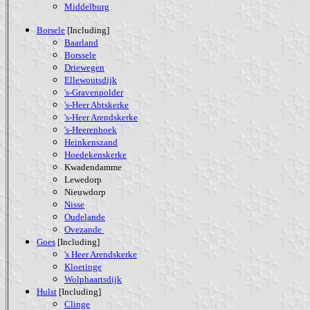
Middelburg
Borsele
[Including]
Baarland
Borssele
Driewegen
Ellewoutsdijk
's-Gravenpolder
's-Heer Abtskerke
's-Heer Arendskerke
's-Heerenhoek
Heinkenszand
Hoedekenskerke
Kwadendamme
Lewedorp
Nieuwdorp
Nisse
Oudelande
Ovezande
Goes
[Including]
's Heer Arendskerke
Kloetinge
Wolphaartsdijk
Hulst
[Including]
Clinge