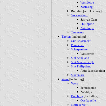
Westdorpe
Zaamslag
Biervliet [see Oostburg]
Sas van Gent
Sas van Gent
Philippine
Zuiddorpe
Terneuzen
Tholen
[Including]
Oud Vossemeer
Poortvliet
Scherpenisse
Westkerke
Sint Annaland
Sint Maartensdijk
Sint Philipsland
Anna Jacobapolder
Stavenisse
Veere
[Including]
Veere
Serooskerke
Zanddijk
Domburg
[Including]
Oostkapelle
Mariekerke