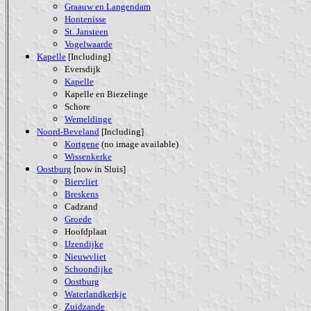
Graauw en Langendam
Hontenisse
St. Jansteen
Vogelwaarde
Kapelle
[Including]
Eversdijk
Kapelle
Kapelle en Biezelinge
Schore
Wemeldinge
Noord-Beveland
[Including]
Kortgene
(no image available)
Wissenkerke
Oostburg
[now in Sluis]
Biervliet
Breskens
Cadzand
Groede
Hoofdplaat
IJzendijke
Nieuwvliet
Schoondijke
Oostburg
Waterlandkerkje
Zuidzande