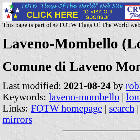
This page is part of © FOTW Flags Of The World web
Laveno-Mombello (Lo
Comune di Laveno Mo
Last modified:
2021-08-24
by
rob
Keywords:
laveno-mombello
|
lo
Links:
FOTW homepage
|
search
mirrors