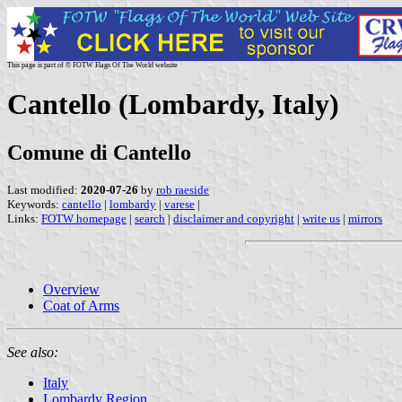
This page is part of © FOTW Flags Of The World website
Cantello (Lombardy, Italy)
Comune di Cantello
Last modified:
2020-07-26
by
rob raeside
Keywords:
cantello
|
lombardy
|
varese
|
Links:
FOTW homepage
|
search
|
disclaimer and copyright
|
write us
|
mirrors
Overview
Coat of Arms
See also:
Italy
Lombardy Region