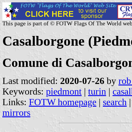
This page is part of © FOTW Flags Of The World web
Casalborgone (Piedmo
Comune di Casalborgo
Last modified:
2020-07-26
by
rob
Keywords:
piedmont
|
turin
|
casa
Links:
FOTW homepage
|
search
mirrors