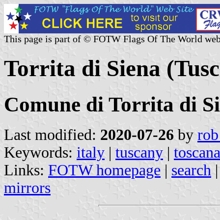
This page is part of © FOTW Flags Of The World web
Torrita di Siena (Tusc
Comune di Torrita di S
Last modified:
2020-07-26
by
rob
Keywords:
italy
|
tuscany
|
toscan
Links:
FOTW homepage
|
search
mirrors