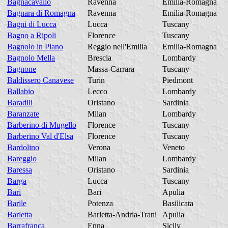
Bagnacavallo
Ravenna
Emilia-Romagna
Bagnara di Romagna
Ravenna
Emilia-Romagna
Bagni di Lucca
Lucca
Tuscany
Bagno a Ripoli
Florence
Tuscany
Bagnolo in Piano
Reggio nell'Emilia
Emilia-Romagna
Bagnolo Mella
Brescia
Lombardy
Bagnone
Massa-Carrara
Tuscany
Baldissero Canavese
Turin
Piedmont
Ballabio
Lecco
Lombardy
Baradili
Oristano
Sardinia
Baranzate
Milan
Lombardy
Barberino di Mugello
Florence
Tuscany
Barberino Val d'Elsa
Florence
Tuscany
Bardolino
Verona
Veneto
Bareggio
Milan
Lombardy
Baressa
Oristano
Sardinia
Barga
Lucca
Tuscany
Bari
Bari
Apulia
Barile
Potenza
Basilicata
Barletta
Barletta-Andria-Trani
Apulia
Barrafranca
Enna
Sicily