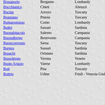
Brusaporto
Bergamo
Lombardy
Bucchianico
Chieti
Abruzzi
Bucine
Arezzo
Tuscany
Buggiano
Pistoia
Tuscany
Bulgarograsso
Como
Lombardy
Bultei
Sassari
Sardinia
Buonabitacolo
Salerno
Campania
Buonalbergo
Benevento
Campania
Buonconvento
Siena
Tuscany
Burgos
Sassari
Sardinia
Busachi
Oristano
Sardinia
Bussolengo
Verona
Veneto
Busto Arsizio
Varese
Lombardy
Buti
Pisa
Tuscany
Buttrio
Udine
Friuli - Venezia Giul