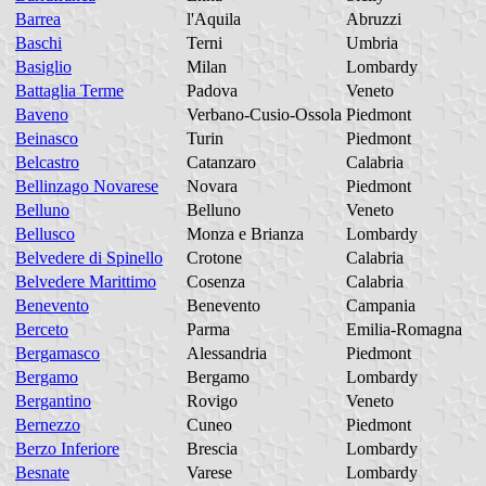
Barrea
l'Aquila
Abruzzi
Baschi
Terni
Umbria
Basiglio
Milan
Lombardy
Battaglia Terme
Padova
Veneto
Baveno
Verbano-Cusio-Ossola
Piedmont
Beinasco
Turin
Piedmont
Belcastro
Catanzaro
Calabria
Bellinzago Novarese
Novara
Piedmont
Belluno
Belluno
Veneto
Bellusco
Monza e Brianza
Lombardy
Belvedere di Spinello
Crotone
Calabria
Belvedere Marittimo
Cosenza
Calabria
Benevento
Benevento
Campania
Berceto
Parma
Emilia-Romagna
Bergamasco
Alessandria
Piedmont
Bergamo
Bergamo
Lombardy
Bergantino
Rovigo
Veneto
Bernezzo
Cuneo
Piedmont
Berzo Inferiore
Brescia
Lombardy
Besnate
Varese
Lombardy