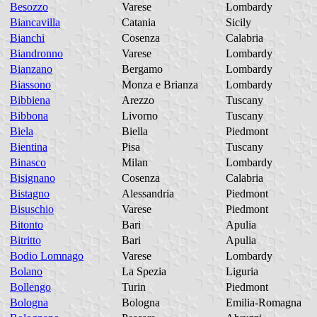
Besozzo
Varese
Lombardy
Biancavilla
Catania
Sicily
Bianchi
Cosenza
Calabria
Biandronno
Varese
Lombardy
Bianzano
Bergamo
Lombardy
Biassono
Monza e Brianza
Lombardy
Bibbiena
Arezzo
Tuscany
Bibbona
Livorno
Tuscany
Biela
Biella
Piedmont
Bientina
Pisa
Tuscany
Binasco
Milan
Lombardy
Bisignano
Cosenza
Calabria
Bistagno
Alessandria
Piedmont
Bisuschio
Varese
Piedmont
Bitonto
Bari
Apulia
Bitritto
Bari
Apulia
Bodio Lomnago
Varese
Lombardy
Bolano
La Spezia
Liguria
Bollengo
Turin
Piedmont
Bologna
Bologna
Emilia-Romagna