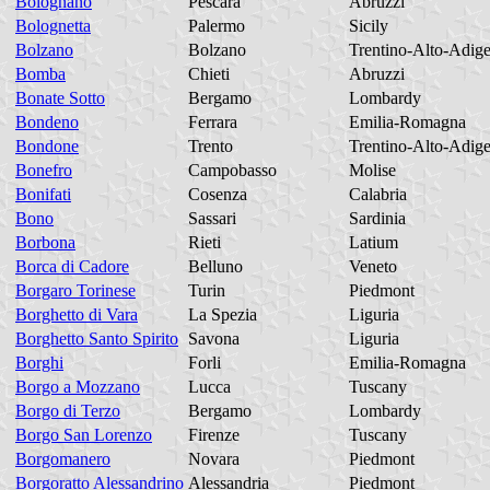
Bolognano
Pescara
Abruzzi
Bolognetta
Palermo
Sicily
Bolzano
Bolzano
Trentino-Alto-Adig
Bomba
Chieti
Abruzzi
Bonate Sotto
Bergamo
Lombardy
Bondeno
Ferrara
Emilia-Romagna
Bondone
Trento
Trentino-Alto-Adig
Bonefro
Campobasso
Molise
Bonifati
Cosenza
Calabria
Bono
Sassari
Sardinia
Borbona
Rieti
Latium
Borca di Cadore
Belluno
Veneto
Borgaro Torinese
Turin
Piedmont
Borghetto di Vara
La Spezia
Liguria
Borghetto Santo Spirito
Savona
Liguria
Borghi
Forli
Emilia-Romagna
Borgo a Mozzano
Lucca
Tuscany
Borgo di Terzo
Bergamo
Lombardy
Borgo San Lorenzo
Firenze
Tuscany
Borgomanero
Novara
Piedmont
Borgoratto Alessandrino
Alessandria
Piedmont