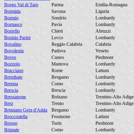
Borgo Val di Taro
Parma
Emilia-Romagna
Bormida
Savona
Liguria
Bormio
Sondrio
Lombardy
Bornasco
Pavia
Lombardy
Borrello
Chieti
Abruzzi
Bosisio Parini
Lecco
Lombardy
Bovalino
Reggio Calabria
Calabria
Bovolenta
Padova
Veneto
Boves
Cuneo
Piedmont
Bozzolo
Mantova
Lombardy
Bracciano
Rome
Latium
Brembate
Bergamo
Lombardy
Brenna
Como
Lombardy
Brescia
Brescia
Lombardy
Bressanone
Bolzano
Trentino-Alto Adige
Brez
Trento
Trentino-Alto Adige
Brignano Gera d'Adda
Bergamo
Lombardy
Broccostella
Frosinone
Latium
Brosso
Turin
Piedmont
Brunate
Como
Lombardy