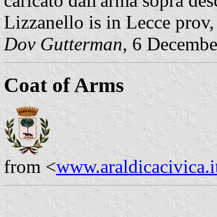
caricato dall'arma sopra desc
Lizzanello is in Lecce prov,
Dov Gutterman
, 6 Decembe
Coat of Arms
from <
www.araldicacivica.i