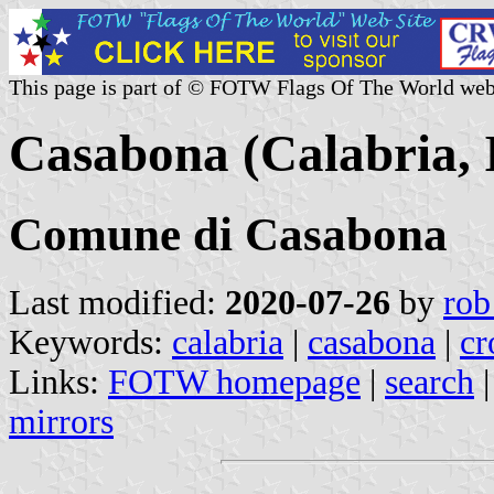
This page is part of © FOTW Flags Of The World web
Casabona (Calabria, I
Comune di Casabona
Last modified:
2020-07-26
by
rob
Keywords:
calabria
|
casabona
|
cr
Links:
FOTW homepage
|
search
mirrors