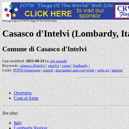
This page is part of © FOTW Flags Of The World website
Casasco d'Intelvi (Lombardy, It
Comune di Casasco d'Intelvi
Last modified:
2021-08-24
by
rob raeside
Keywords:
casasco d'intelvi
|
untelvi
|
como
|
lombardy
|
Links:
FOTW homepage
|
search
|
disclaimer and copyright
|
write us
|
mirrors
Overview
Coat of Arms
See also:
Italy
Lombardy Region