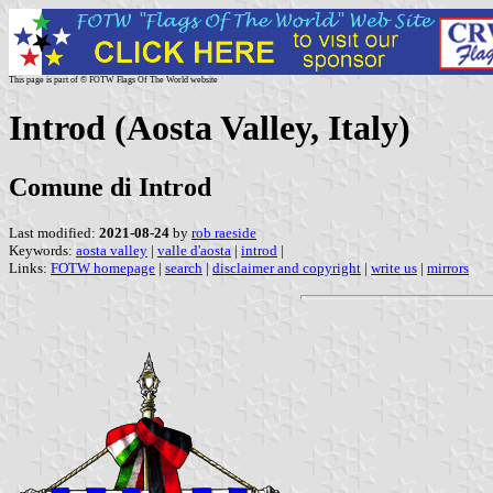
This page is part of © FOTW Flags Of The World website
Introd (Aosta Valley, Italy)
Comune di Introd
Last modified:
2021-08-24
by
rob raeside
Keywords:
aosta valley
|
valle d'aosta
|
introd
|
Links:
FOTW homepage
|
search
|
disclaimer and copyright
|
write us
|
mirrors