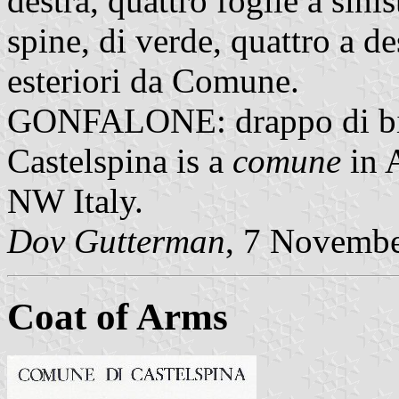
destra, quattro foglie a sini
spine, di verde, quattro a de
esteriori da Comune.
GONFALONE: drappo di bian
Castelspina is a
comune
in 
NW Italy.
Dov Gutterman
, 7 Novemb
Coat of Arms