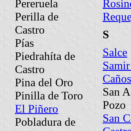
Pereruela
Rosin
Perilla de
Reque
Castro
S
Pías
Salce
Piedrahíta de
Samir
Castro
Caño
Pina del Oro
San A
Pinilla de Toro
Pozo
El Piñero
San C
Pobladura de