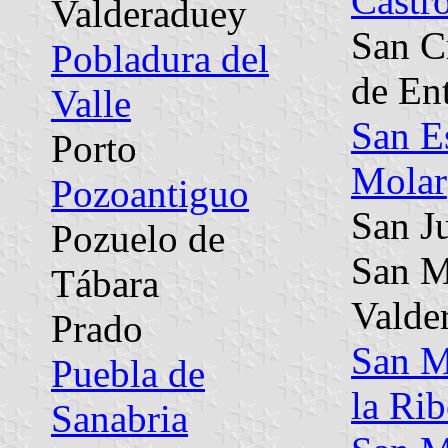
Castr
Valderaduey
San C
Pobladura del
de En
Valle
San E
Porto
Molar
Pozoantiguo
San J
Pozuelo de
San M
Tábara
Valde
Prado
San M
Puebla de
la Rib
Sanabria