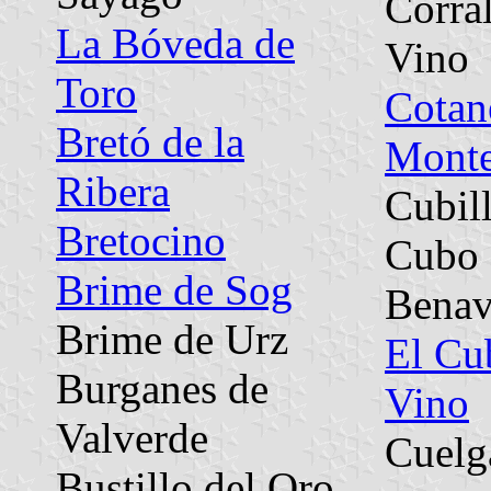
Corral
La Bóveda de
Vino
Toro
Cotan
Bretó de la
Mont
Ribera
Cubil
Bretocino
Cubo 
Brime de Sog
Benav
Brime de Urz
El Cu
Burganes de
Vino
Valverde
Cuelg
Bustillo del Oro