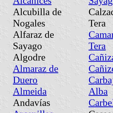
Alcañices
Sayag
Alcubilla de
Calzad
Nogales
Tera
Alfaraz de
Camar
Sayago
Tera
Algodre
Cañiz
Almaraz de
Cañiz
Duero
Carba
Almeida
Alba
Andavías
Carbe