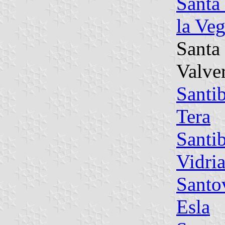
Santa
la Ve
Santa
Valve
Santi
Tera
Santi
Vidria
Santo
Esla