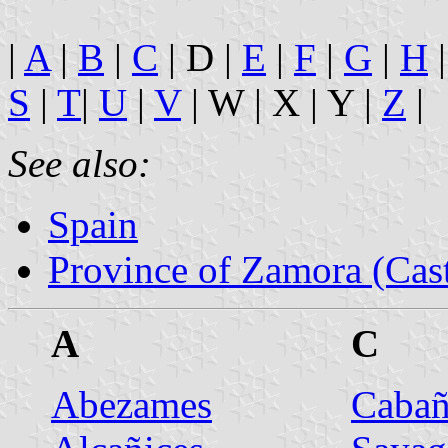
|
A
|
B
|
C
| D |
E
|
F
|
G
|
H
|
S
|
T
|
U
|
V
| W | X | Y |
Z
|
See also:
Spain
Province of Zamora (Cast
A
C
Abezames
Cabañ