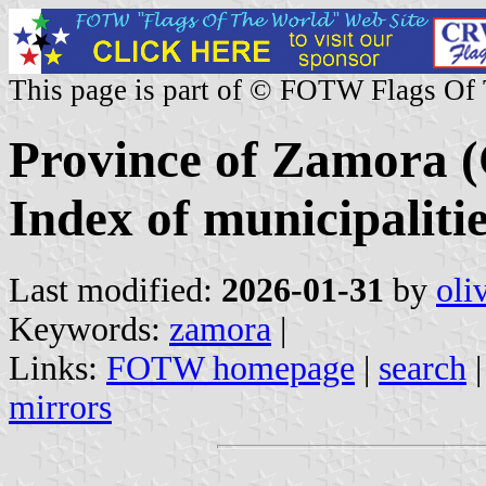
This page is part of © FOTW Flags Of
Province of Zamora (C
Index of municipaliti
Last modified:
2026-01-31
by
oli
Keywords:
zamora
|
Links:
FOTW homepage
|
search
mirrors