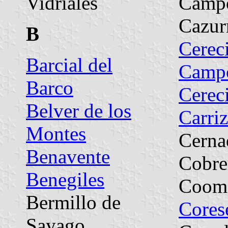
Vidriales
Camp
Cazur
B
Cerec
Barcial del
Camp
Barco
Cerec
Belver de los
Carriz
Montes
Cerna
Benavente
Cobre
Benegiles
Coom
Bermillo de
Cores
Sayago