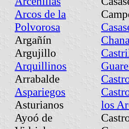
Arcenillas
Casas
Arcos de la
Camp
Polvorosa
Casase
Argañín
Chana
Argujillo
Castri
Arquillinos
Guare
Arrabalde
Castr
Aspariegos
Castr
Asturianos
los A
Ayoó de
Castr