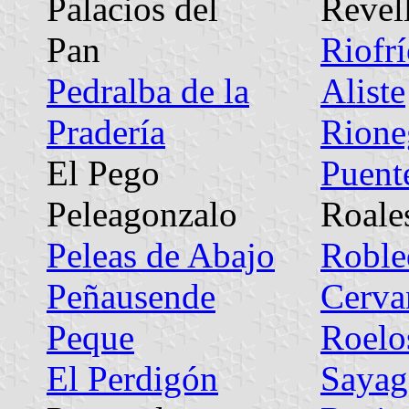
Palacios del
Revel
Pan
Riofrí
Pedralba de la
Aliste
Pradería
Rione
El Pego
Puent
Peleagonzalo
Roale
Peleas de Abajo
Roble
Peñausende
Cerva
Peque
Roelo
El Perdigón
Sayag