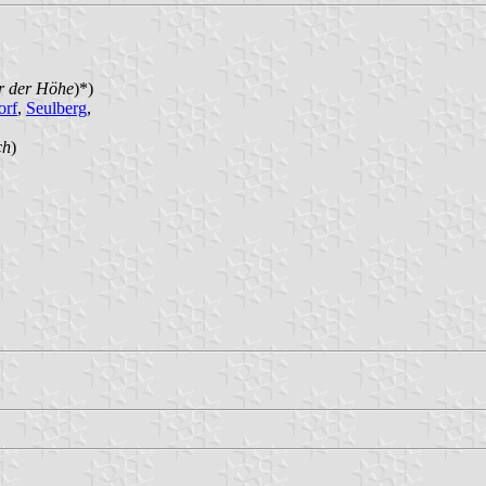
r der Höhe
)*)
orf
,
Seulberg
,
ch
)