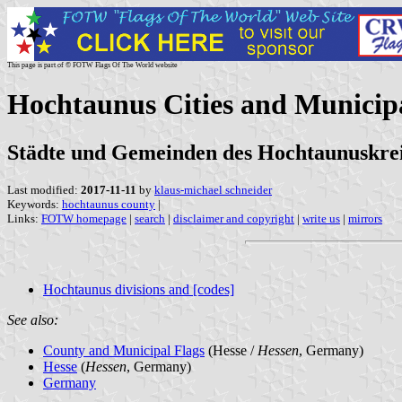
This page is part of © FOTW Flags Of The World website
Hochtaunus Cities and Municip
Städte und Gemeinden des Hochtaunuskrei
Last modified:
2017-11-11
by
klaus-michael schneider
Keywords:
hochtaunus county
|
Links:
FOTW homepage
|
search
|
disclaimer and copyright
|
write us
|
mirrors
Hochtaunus divisions and [codes]
See also:
County and Municipal Flags
(Hesse /
Hessen
, Germany)
Hesse
(
Hessen
, Germany)
Germany