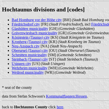
Hochtaunus divisions and [codes]
Bad Homburg vor der Höhe city
[BH] (
Stadt Bad Homburg vo
Friedrichsdorf city
[FR] (
Stadt Friedrichsdorf
), incl
Friedrichsd
Glashütten municipality
[GH] (
Gemeinde Glashütten
)
Grävenwiesbach municipality
[GR] (
Gemeinde Grävenwiesba
Königstein (Taunus) city
[KS] (
Stadt Königstein im Taunus
)
Kronberg (Taunus) city
[KR] (
Stadt Kronberg im Taunus
)
Neu-Anspach city
[NA] (
Stadt Neu-Anspach
)
Oberursel (Taunus) city
[OU] (
Stadt Oberursel (Taunus)
)
Schmitten municipality
[SM] (
Gemeinde Schmitten
)
Steinbach (Taunus) city
[ST] (
Stadt Steinbach (Taunus)
)
Usingen city
[US] (
Stadt Usingen
)
Wehrheim municipality
[WH] (
Gemeinde Wehrheim
)
Weilrod municipality
[WR] (
Gemeinde Weilrod
)
* seat of the county
data from Stefan Schwoon's
Kommunalflaggen:Hessen
.
back to
Hochtaunus County
click
here
.