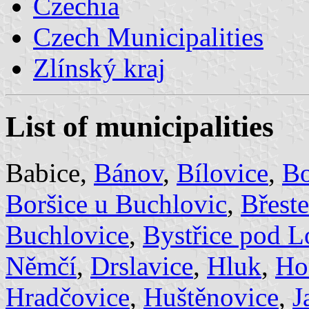
Czechia
Czech Municipalities
Zlínský kraj
List of municipalities
Babice,
Bánov
,
Bílovice
,
Bo
Boršice u Buchlovic
,
Břest
Buchlovice
,
Bystřice pod 
Němčí
,
Drslavice
,
Hluk
,
Ho
Hradčovice
,
Huštěnovice
,
J