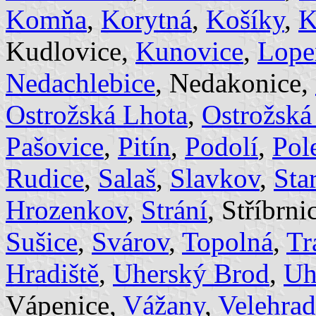
Komňa
,
Korytná
,
Košíky
,
K
Kudlovice,
Kunovice
,
Lope
Nedachlebice
, Nedakonice,
Ostrožská Lhota
,
Ostrožská
Pašovice
,
Pitín
,
Podolí
,
Pol
Rudice
,
Salaš
,
Slavkov
,
Sta
Hrozenkov
,
Strání
, Stříbrni
Sušice
,
Svárov
,
Topolná
,
Tr
Hradiště
,
Uherský Brod
,
Uh
Vápenice,
Vážany
,
Velehrad