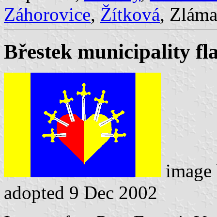
Záhorovice
,
Žítková
, Zlám
Břestek municipality fl
image
adopted 9 Dec 2002