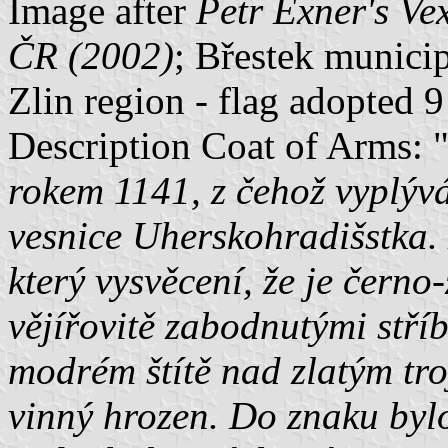
Image after
Petr Exner's Ve
ČR (2002)
; Břestek municip
Zlin region - flag adopted
Description Coat of Arms: 
rokem 1141, z čehož vyplývá,
vesnice Uherskohradišstka.
který vysvěcení, že je černo
vějířovitě zabodnutými stříb
modrém štítě nad zlatým tr
vinný hrozen. Do znaku by