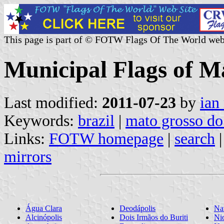
This page is part of © FOTW Flags Of The World web
Municipal Flags of Ma
Last modified:
2011-07-23
by
ian
Keywords:
brazil
|
mato grosso do
Links:
FOTW homepage
|
search
mirrors
Água Clara
Deodápolis
Na
Alcinópolis
Dois Irmãos do Buriti
Ni