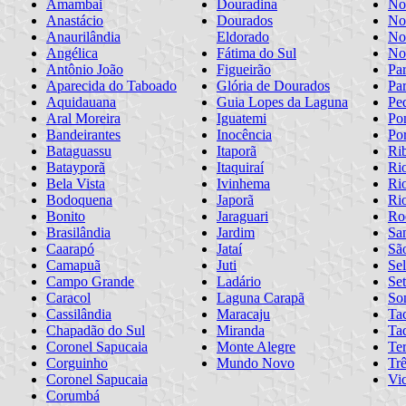
Amambai
Douradina
No
Anastácio
Dourados
No
Anaurilândia
Eldorado
No
Angélica
Fátima do Sul
No
Antônio João
Figueirão
Pa
Aparecida do Taboado
Glória de Dourados
Pa
Aquidauana
Guia Lopes da Laguna
Pe
Aral Moreira
Iguatemi
Po
Bandeirantes
Inocência
Po
Bataguassu
Itaporã
Ri
Batayporã
Itaquiraí
Rio
Bela Vista
Ivinhema
Ri
Bodoquena
Japorã
Ri
Bonito
Jaraguari
Ro
Brasilândia
Jardim
San
Caarapó
Jataí
Sã
Camapuã
Juti
Sel
Campo Grande
Ladário
Se
Caracol
Laguna Carapã
So
Cassilândia
Maracaju
Ta
Chapadão do Sul
Miranda
Ta
Coronel Sapucaia
Monte Alegre
Te
Corguinho
Mundo Novo
Tr
Coronel Sapucaia
Vic
Corumbá