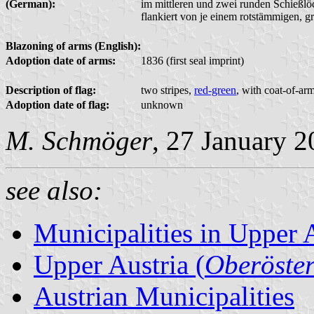
(German):
im mittleren und zwei runden Schießlö
flankiert von je einem rotstämmigen, 
Blazoning of arms (English):
Adoption date of arms:
1836 (first seal imprint)
Description of flag:
two stripes,
red-green
, with coat-of-ar
Adoption date of flag:
unknown
M. Schmöger
, 27 January 
see also:
Municipalities in Upper 
Upper Austria (
Oberöster
Austrian Municipalities