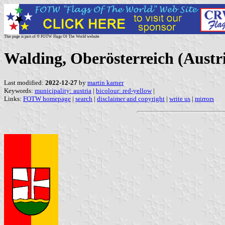
This page is part of © FOTW Flags Of The World website
Walding, Oberösterreich (Austr
Last modified:
2022-12-27
by
martin karner
Keywords:
municipality: austria
|
bicolour: red-yellow
|
Links:
FOTW homepage
|
search
|
disclaimer and copyright
|
write us
|
mirrors