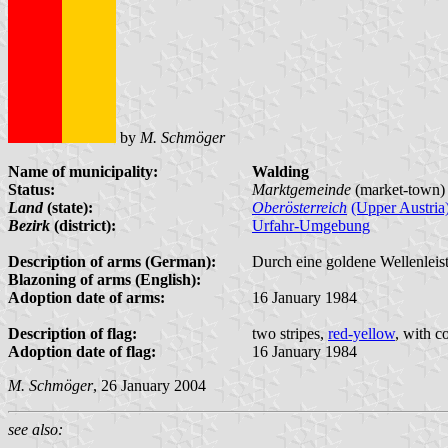
by
M. Schmöger
Name of municipality:
Walding
Status:
Marktgemeinde
(market-town) 
Land
(state):
Oberösterreich
(Upper Austria
Bezirk
(district):
Urfahr-Umgebung
Description of arms (German):
Durch eine goldene Wellenleist
Blazoning of arms (English):
Adoption date of arms:
16 January 1984
Description of flag:
two stripes,
red-yellow
, with c
Adoption date of flag:
16 January 1984
M. Schmöger
, 26 January 2004
see also: