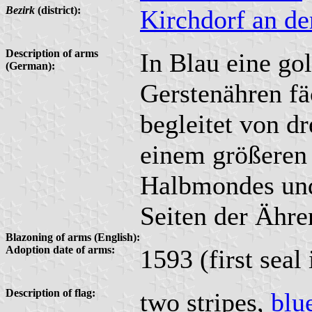
Bezirk
(district):
Kirchdorf an d
Description of arms
In Blau eine gol
(German):
Gerstenähren fä
begleitet von d
einem größeren 
Halbmondes und
Seiten der Ähre
Blazoning of arms (English):
Adoption date of arms:
1593 (first seal
Description of flag:
two stripes,
blu