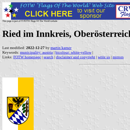
This page is part of © FOTW Flags Of The World website
Ried im Innkreis, Oberösterreic
Last modified:
2022-12-27
by
martin karner
Keywords:
municipality: austria
|
bicolour: white-yellow
|
Links:
FOTW homepage
|
search
|
disclaimer and copyright
|
write us
|
mirrors