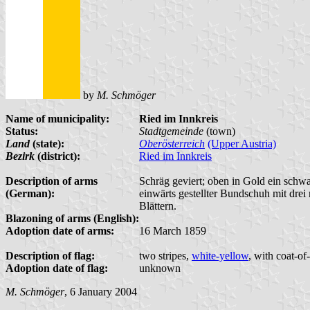
by
M. Schmöger
Name of municipality:
Ried im Innkreis
Status:
Stadtgemeinde
(town)
Land
(state):
Oberösterreich
(Upper Austria)
Bezirk
(district):
Ried im Innkreis
Description of arms
Schräg geviert; oben in Gold ein schwa
(German):
einwärts gestellter Bundschuh mit drei 
Blättern.
Blazoning of arms (English):
Adoption date of arms:
16 March 1859
Description of flag:
two stripes,
white-yellow
, with coat-of
Adoption date of flag:
unknown
M. Schmöger
, 6 January 2004