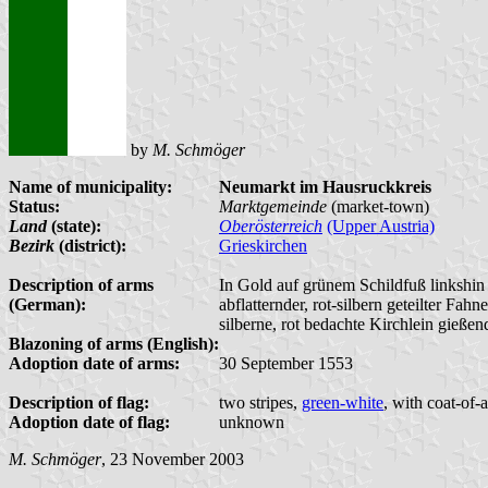
by
M. Schmöger
Name of municipality:
Neumarkt im Hausruckkreis
Status:
Marktgemeinde
(market-town)
Land
(state):
Oberösterreich
(Upper Austria)
Bezirk
(district):
Grieskirchen
Description of arms
In Gold auf grünem Schildfuß linkshin g
(German):
abflatternder, rot-silbern geteilter Fa
silberne, rot bedachte Kirchlein gieß
Blazoning of arms (English):
Adoption date of arms:
30 September 1553
Description of flag:
two stripes,
green-white
, with coat-of-
Adoption date of flag:
unknown
M. Schmöger
, 23 November 2003