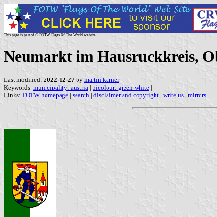
This page is part of © FOTW Flags Of The World website
Neumarkt im Hausruckkreis, Ob
Last modified:
2022-12-27
by
martin karner
Keywords:
municipality: austria
|
bicolour: green-white
|
Links:
FOTW homepage
|
search
|
disclaimer and copyright
|
write us
|
mirrors