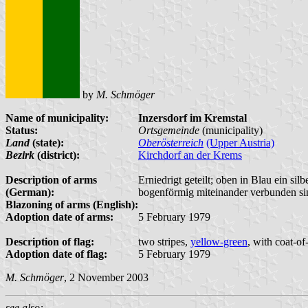
by
M. Schmöger
Name of municipality:
Inzersdorf im Kremstal
Status:
Ortsgemeinde
(municipality)
Land
(state):
Oberösterreich
(Upper Austria)
Bezirk
(district):
Kirchdorf an der Krems
Description of arms
Erniedrigt geteilt; oben in Blau ein s
(German):
bogenförmig miteinander verbunden si
Blazoning of arms (English):
Adoption date of arms:
5 February 1979
Description of flag:
two stripes,
yellow-green
, with coat-of
Adoption date of flag:
5 February 1979
M. Schmöger
, 2 November 2003
see also: