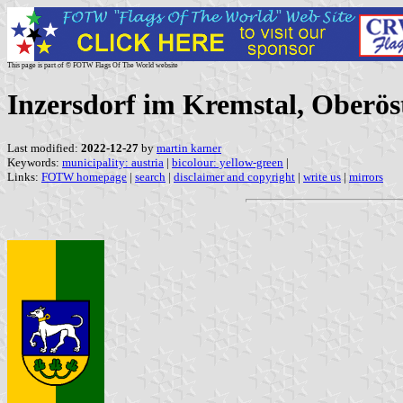
This page is part of © FOTW Flags Of The World website
Inzersdorf im Kremstal, Oberöst
Last modified:
2022-12-27
by
martin karner
Keywords:
municipality: austria
|
bicolour: yellow-green
|
Links:
FOTW homepage
|
search
|
disclaimer and copyright
|
write us
|
mirrors