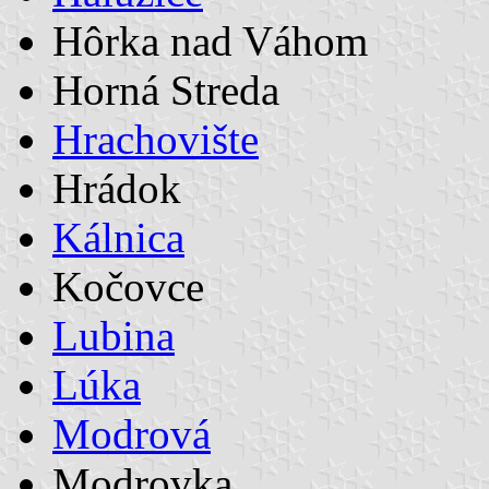
Hôrka nad Váhom
Horná Streda
Hrachovište
Hrádok
Kálnica
Kočovce
Lubina
Lúka
Modrová
Modrovka