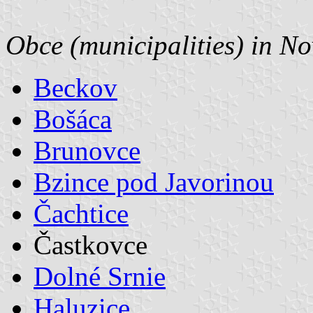
Obce (municipalities) in N
Beckov
Bošáca
Brunovce
Bzince pod Javorinou
Čachtice
Častkovce
Dolné Srnie
Haluzice