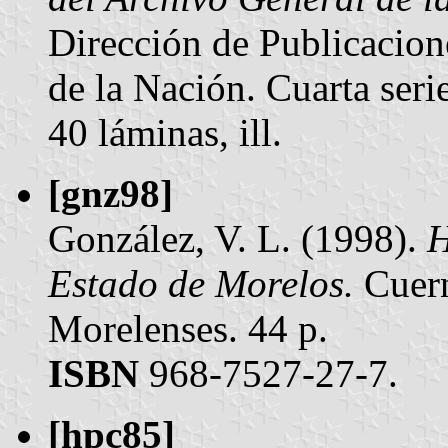
Dirección de Publicacion
de la Nación. Cuarta seri
40 láminas, ill.
[gnz98]
González, V. L. (1998).
H
Estado de Morelos.
Cuern
Morelenses. 44 p.
ISBN
968-7527-27-7.
[hpc85]