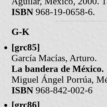
Aguilar, México, 2000. 18
ISBN
968-19-0658-6.
G-K
[grc85]
García Macías, Arturo.
La bandera de México.
Miguel Ángel Porrúa, Mé
ISBN
968-842-002-6
[grc86]