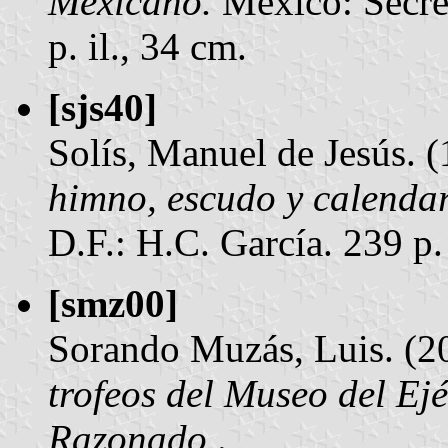
Mexicano.
México: Secret
p. il., 34 cm.
[sjs40]
Solís, Manuel de Jesús. 
himno, escudo y calendar
D.F.: H.C. García. 239 p. 
[smz00]
Sorando Muzás, Luis. (2
trofeos del Museo del Ej
Razonado.
.