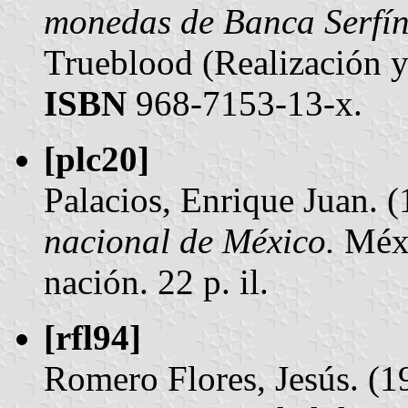
monedas de Banca Serfí
Trueblood (Realización y
ISBN
968-7153-13-x.
[plc20]
Palacios, Enrique Juan. 
nacional de México.
Méxic
nación. 22 p. il.
[rfl94]
Romero Flores, Jesús. (1