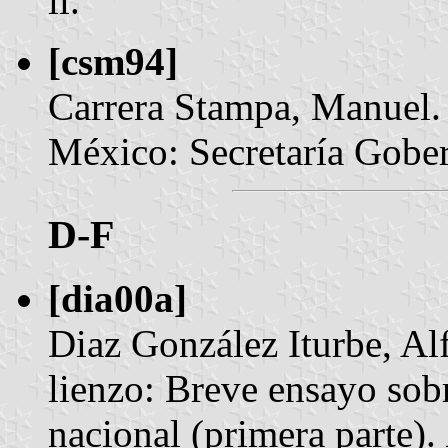
il.
[csm94]
Carrera Stampa, Manuel.
México: Secretaría Gobern
D-F
[dia00a]
Diaz González Iturbe, Al
lienzo: Breve ensayo sobr
nacional (primera parte).