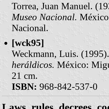
Torrea, Juan Manuel. (1
Museo Nacional.
México:
Nacional.
[wck95]
Weckmann, Luis. (1995)
heráldicos.
México: Migue
21 cm.
ISBN:
968-842-537-0
Laws, rules, decrees, c