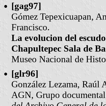
[gag97]
Gómez Tepexicuapan, Am
Francisco.
La evolucion del escudo 
Chapultepec Sala de Ba
Museo Nacional de Histori
[glr96]
González Lezama, Raúl A
AGN, Grupo documental
del Archivo General de l