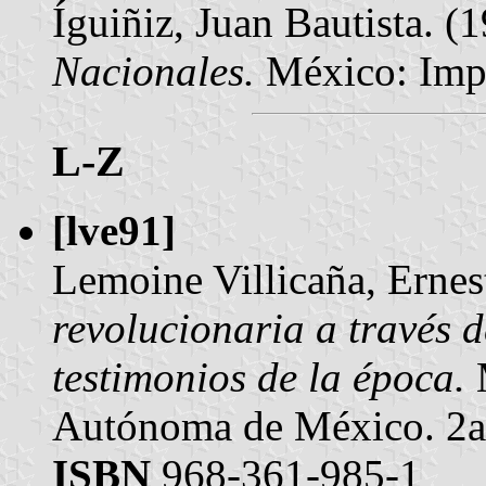
Íguiñiz, Juan Bautista. (
Nacionales.
México: Impr
L-Z
[lve91]
Lemoine Villicaña, Ernes
revolucionaria a través d
testimonios de la época.
M
Autónoma de México. 2a.
ISBN
968-361-985-1