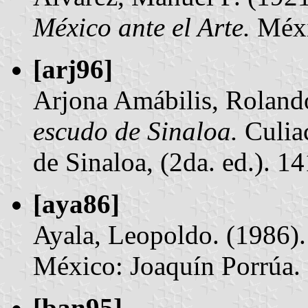
México ante el Arte.
Méxi
[arj96]
Arjona Amábilis, Roland
escudo de Sinaloa.
Culiac
de Sinaloa, (2da. ed.). 141
[aya86]
Ayala, Leopoldo. (1986)
México: Joaquín Porrúa. 1
[ban95]