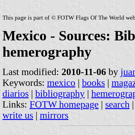
This page is part of © FOTW Flags Of The World web
Mexico - Sources: Bi
hemerography
Last modified:
2010-11-06
by
jua
Keywords:
mexico
|
books
|
magaz
diarios
|
bibliography
|
hemerogra
Links:
FOTW homepage
|
search
write us
|
mirrors