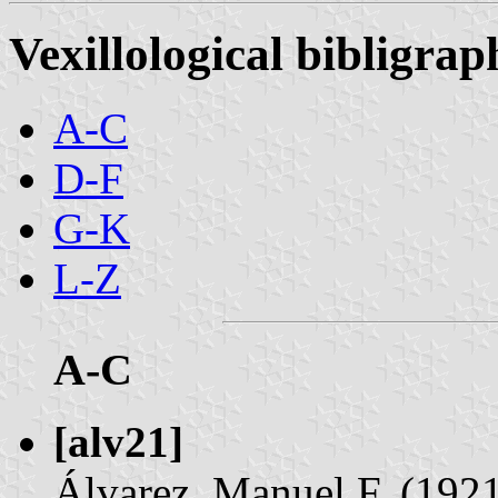
Vexillological bibligr
A-C
D-F
G-K
L-Z
A-C
[alv21]
Álvarez, Manuel F. (192