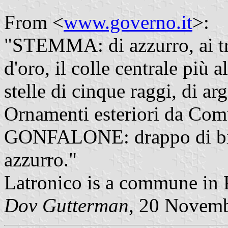
From <
www.governo.it
>:
"STEMMA: di azzurro, ai tre co
d'oro, il colle centrale più 
stelle di cinque raggi, di ar
Ornamenti esteriori da Com
GONFALONE: drappo di bia
azzurro."
Latronico is a commune in P
Dov Gutterman
, 20 Novem