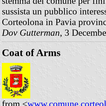
stemma del comune per fini 
sussista un pubblico interes
Corteolona in Pavia provin
Dov Gutterman
, 3 Decembe
Coat of Arms
from <
www.comune.corteolo