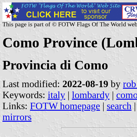
This page is part of © FOTW Flags Of The World web
Como Province (Lomb
Provincia di Como
Last modified:
2022-08-19
by
rob
Keywords:
italy
|
lombardy
|
com
Links:
FOTW homepage
|
search
mirrors