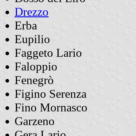
Drezzo
Erba
Eupilio
Faggeto Lario
Faloppio
Fenegrò
Figino Serenza
Fino Mornasco
Garzeno
Gera Lario